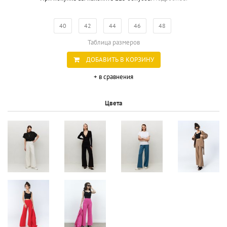
40
42
44
46
48
Таблица размеров
ДОБАВИТЬ В КОРЗИНУ
+ в сравнения
Цвета