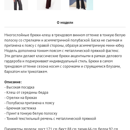
О модели
Многослойные брюки-клеш в трендовом винном оттенке в тонкую белую
полоску со стрелками и асимметричной полубаской. Баска не съемная и
притачена к поясу с правой стороны, образуя асимметричную мини-юбку.
Модель дополнена тонким поясом с металлической пряжкой фастекс.
Эти детали делают классические брюки акцентными в рамках делового
гардероба и подчеркивают индивидуальный стиль. Брюки в самом
трендовом оттенке сезона носим с сорочками и струящимися блузами,
бархатом или трикотажем.
Описание:
- Высокая посадка
- Клеш от середины бедра
- Стрелки на брюках
- Полубаска притачена к поясу
- Брючная застежка
- Принт в тонкую белую полоску
- Тонкий текстильный ремень с металлической пряжкой
Параметры модели: рост 171 см, бюст 88 см, талия 66 см, бедра 92 см.