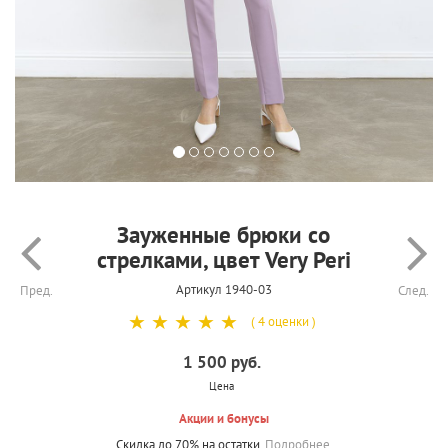
Зауженные брюки со
стрелками, цвет Very Peri
Артикул 1940-03
Пред.
След.
☆
☆
☆
☆
☆
( 4 оценки )
1 500 руб.
Цена
Акции и бонусы
Скидка до 70% на остатки.
Подробнее.