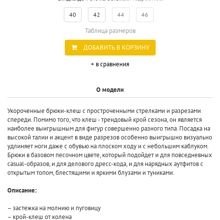
40
42
44
46
Таблица размеров
ДОБАВИТЬ В КОРЗИНУ
+ в сравнения
О модели
Укороченные брюки-клеш с простроченными стрелками и разрезами
спереди. Помимо того, что клеш - трендовый крой сезона, он является
наиболее выигрышным для фигур совершенно разного типа. Посадка на
высокой талии и акцент в виде разрезов особенно выигрышно визуально
удлиняет ноги даже с обувью на плоском ходу и с небольшим каблуком.
Брюки в базовом песочном цвете, который подойдет и для повседневных
casual-образов, и для делового дресс-кода, и для нарядных аутфитов с
открытым топом, блестящими и яркими блузами и туниками.
Описание:
– застежка на молнию и пуговицу
– крой-клеш от колена