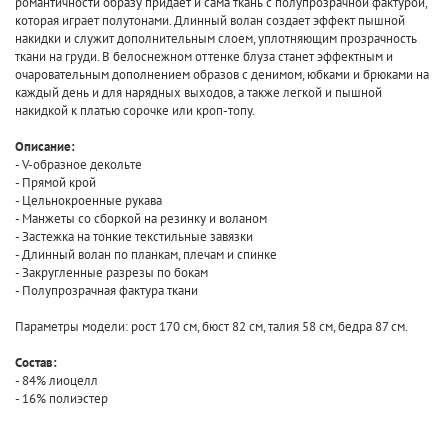
романтичности образу придает и сама ткань с полупрозрачной фактурой,
которая играет полутонами. Длинный волан создает эффект пышной
накидки и служит дополнительным слоем, уплотняющим прозрачность
ткани на груди. В белоснежном оттенке блуза станет эффектным и
очаровательным дополнением образов с денимом, юбками и брюками на
каждый день и для нарядных выходов, а также легкой и пышной
накидкой к платью сорочке или кроп-топу.
Описание:
- V-образное декольте
- Прямой крой
- Цельнокроенные рукава
- Манжеты со сборкой на резинку и воланом
- Застежка на тонкие текстильные завязки
- Длинный волан по планкам, плечам и спинке
- Закругленные разрезы по бокам
- Полупрозрачная фактура ткани
Параметры модели: рост 170 см, бюст 82 см, талия 58 см, бедра 87 см.
Состав:
- 84% лиоцелл
- 16% полиэстер