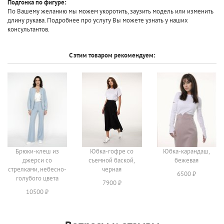
Подгонка по фигуре:
По Вашему желанию мы можем укоротить, заузить модель или изменить
длину рукава. Подробнее про услугу Вы можете узнать у наших
консультантов.
С этим товаром рекомендуем:
Брюки-клеш из
Юбка-гофре со
Юбка-карандаш,
джерси со
съемной баской,
бежевая
стрелками, небесно-
черная
6500 ₽
голубого цвета
7900 ₽
10500 ₽