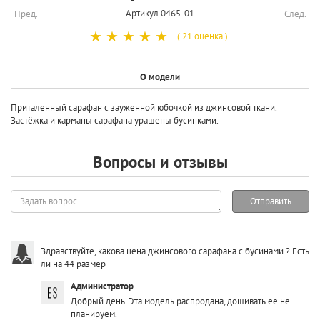
Артикул 0465-01
Пред.
След.
☆
☆
☆
☆
☆
( 21 оценка )
О модели
Приталенный сарафан с зауженной юбочкой из джинсовой ткани.
Застёжка и карманы сарафана урашены бусинками.
Вопросы и отзывы
Задать
Отправить
вопрос
Здравствуйте, какова цена джинсового сарафана с бусинами ? Есть
ли на 44 размер
Администратор
Добрый день. Эта модель распродана, дошивать ее не
планируем.