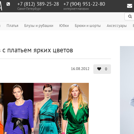
+7 (812) 389-25-28
+7 (904) 951‑22‑80
Санкт-Петербург
интернет-магазин
По
ы
Платья
Блузы и рубашки
Юбки
Брюки и шорты
Аксессуары
 с платьем ярких цветов
16.08.2012
0