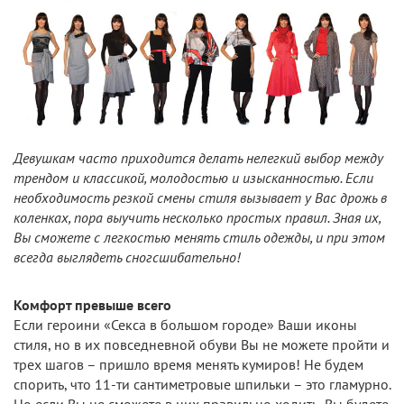
Девушкам часто приходится делать нелегкий выбор между
трендом и классикой, молодостью и изысканностью. Если
необходимость резкой смены стиля вызывает у Вас дрожь в
коленках, пора выучить несколько простых правил. Зная их,
Вы сможете с легкостью менять стиль одежды, и при этом
всегда выглядеть сногсшибательно!
Комфорт превыше всего
Если героини «Секса в большом городе» Ваши иконы
стиля, но в их повседневной обуви Вы не можете пройти и
трех шагов – пришло время менять кумиров! Не будем
спорить, что 11-ти сантиметровые шпильки – это гламурно.
Но если Вы не сможете в них правильно ходить, Вы будете