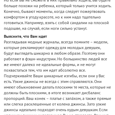
больше похожи на ребенка, который только учится ходить.
Конечно, бывают моменты, когда следует пожертвовать
комфортом в угоду красоте, но к ним надо тщательно
готовиться. Например, взять с собой сандалии на плоской
подошве, на случай, если ноги сильно устанут.
Выясните, что Вам идет
Разглядывая модные журналы, всегда помните – модели,
которые рекламируют одежду для молодых девушек,
будут выглядеть шикарно в любом образе. Поэтому они
работают в фэшн-индустрии. Но большинство людей все
же имеют далеко не идеальные формы, и не могут
похвастаться тем, что им идет абсолютно все.
Подчеркивайте Ваши шикарные изгибы, если они у Вас
есть. Узкие джинсы не всегда с этим справляются. Они
имеют обыкновение делать плоскими те места, которые не
должны быть плоскими, в итоге возникает дисбаланс
пропорций. Ваш конек – платье с запа́хом, а также прямые
или слегка расклешенные от колена джинсы. Зато узкие
джинсы идеально подходят очень худым девушкам. Если