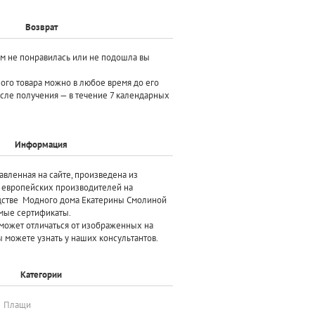
Возврат
ам не понравилась или не подошла вы
ного товара можно в любое время до его
осле получения — в течение 7 календарных
Информация
авленная на сайте, произведена
из
х европейских производителей
на
дстве Модного дома Екатерины Смолиной
мые сертификаты.
может отличаться от изображенных на
 можете узнать у наших консультантов.
Категории
Плащи