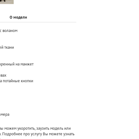
О модели
с воланом
ей ткани
сборенный на манжет
швах
на потайные кнопки
азмера
 можем укоротить, заузить модель или
а. Подробнее про услугу Вы можете узнать