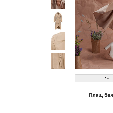
Смотр
Плащ беж