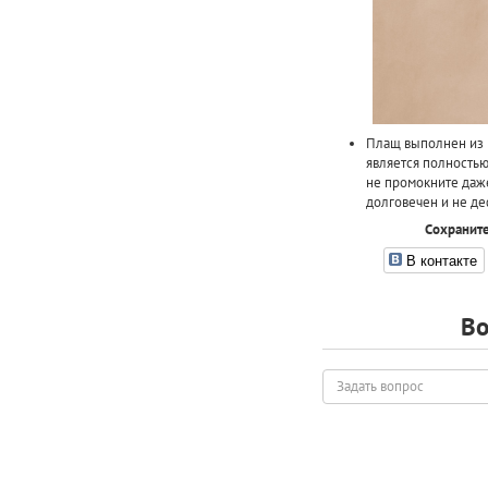
Плащ выполнен из 
является полность
не промокните даж
долговечен и не де
Сохраните
В контакте
Во
Задать
вопрос