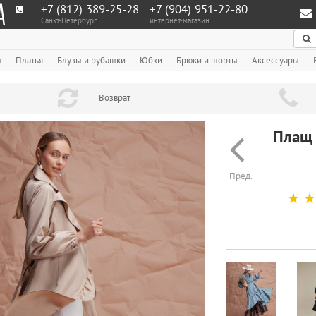
+7 (812) 389-25-28
+7 (904) 951‑22‑80
Санкт-Петербург
интернет-магазин
По
ы
Платья
Блузы и рубашки
Юбки
Брюки и шорты
Аксессуары
Возврат
Плащ 
Пред.
☆
☆