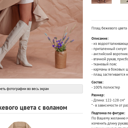
Плащ бежевого цвета 
Описание:
- из водоотталкивающ
- приталенный силуэт
- английский воротник
- втачной рукав, при
- тканевый пояс
- карманы в боковых 
- плащ застегивается 
Состав:
- 100% полиэстер
еть фотографии во весь экран
Размер:
- Длина: 122-128 см*
* - в зависимости от р
евого цвета с воланом
Подгонка по фигуре:
По Вашему желанию мы
изменить длину рукав