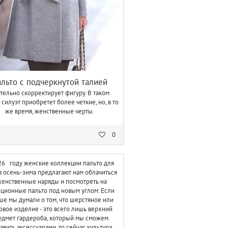
льто с подчеркнутой талией
тельно скорректирует фигуру. В таком
 силуэт приобретет более четкие, но, в то
же время, женственные черты.
0
26 году женские коллекции пальто для
а осень-зима предлагают нам облачиться
женственные наряды и посмотреть на
иционные пальто под новым углом. Если
ше мы думали о том, что шерстяное или
овое изделие - это всего лишь верхний
едмет гардероба, который мы сможем
авить аксессуарами, то сейчас культура