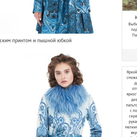
Выби
под
Па
рским принтом и пышной юбкой
Яркой
сможе
д
от
яркос
диз
пальто
с п
сере
рука
мелким
вку