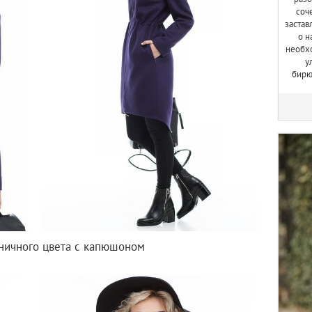
соч
застав
о н
необхо
у
бирю
ничного цвета с капюшоном