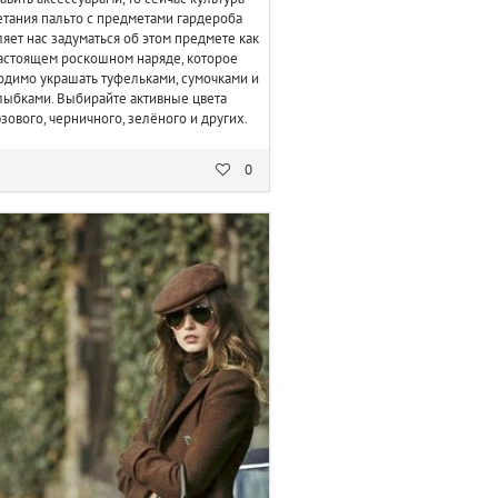
етания пальто с предметами гардероба
ляет нас задуматься об этом предмете как
астоящем роскошном наряде, которое
димо украшать туфельками, сумочками и
лыбками. Выбирайте активные цвета
зового, черничного, зелёного и других.
0