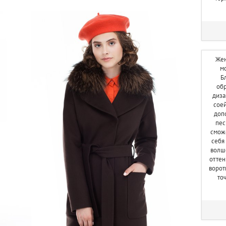
Жен
мо
Б
обр
диза
сое
доп
пес
сможе
себя
волш
оттен
ворот
то