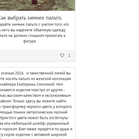
Как выбрать зимнее пальто.
райте зимнее пальто с учетом того, что
 него вы наденете объемную одежду.
льто не должно слишком прилегать к
фигуре.
1
 осенью 2026 и таинственной зимой вы
те носить пальто из женской коллекции
изайнера Екатерины Смолиной. Чем
личаются изделия маэстро от других -
тью, высоким качеством и эксклюзивным
айном. Только здесь вы можете найти
-трансформер черного цвета, у которого
омощью тонких металлических молний
бристого цвета может быть отстёгнуты
ва или небольшой шлейф, украшенный
 горохом. Вам также придётся по душе и
су серое изделие с активной широкой