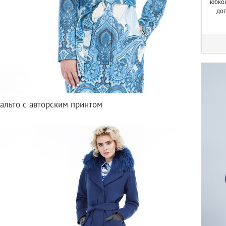
юбкой
до
альто с авторским принтом