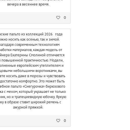
вечера в весеннее время.
0
ские пальто из коллекций 2026 года
жно носить как осенью, так и зимой.
лагодаря современным технологиям
аботки материалов, каждая модель от
йнера Екатерины Смолиной отличается
й повышенной практичностью. Модели,
олненные европейским утеплителем и
цовыми небольшими воротниками, вы
те носить даже в морозы и чувствовать
 достаточно комфортно. Это может быть
ебное пальто «Снегурочка» бирюзового
ка с мехом, который украшает не только
ник, но и трапециевидную юбочку. Яркую
чку в образе ставит широкий ремень с
ажурной пряжкой.
0