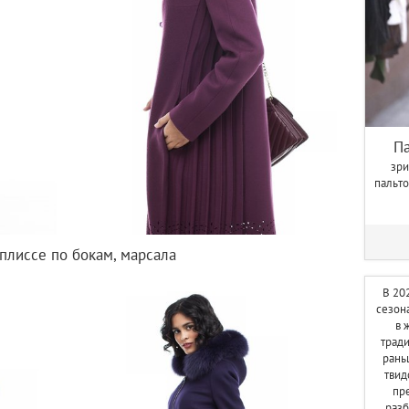
Па
зри
пальто
 плиссе по бокам, марсала
В 20
сезон
в 
трад
рань
твид
пр
разб