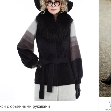
Д
кси с объемными рукавами
тор