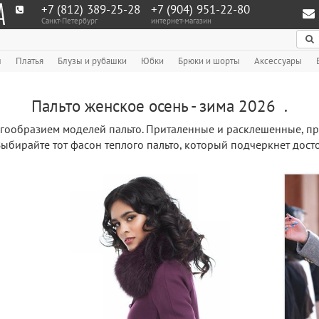
+7 (812) 389-25-28
+7 (904) 951‑22‑80
Санкт-Петербург
интернет-магазин
По
ы
Платья
Блузы и рубашки
Юбки
Брюки и шорты
Аксессуары
Пальто женское осень - зима 2026 .
гообразием моделей пальто. Приталенные и расклешенные, п
Выбирайте тот фасон теплого пальто, который подчеркнет дост