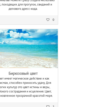
ника вы можете сразу создать несколько
k, походящих для прогулок, свиданий и
делового дресс-кода.
0
Бирюзовый цвет
вет имеет магическое действие и как
исман, способен приносить удачу. Для
огих культур это
цвет истины и веры,
бокого сострадания и исцеления. Цвет,
новленное прозрачной красотой моря.
2