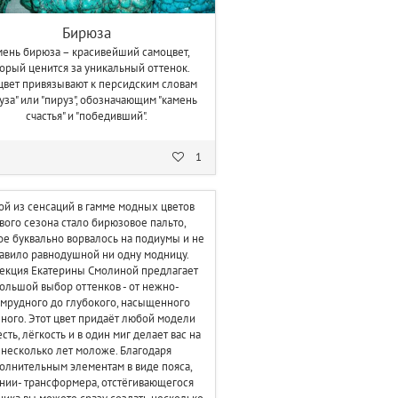
Бирюза
ень бирюза – красивейший самоцвет,
торый
ценится за уникальный оттенок.
цвет привязывают к персидским словам
уза" или "пируз", обозначающим "камень
счастья" и "победивший".
1
ой из сенсаций в гамме модных цветов
вого сезона стало бирюзовое пальто,
ое буквально ворвалось на подиумы и не
авило равнодушной ни одну модницу.
екция Екатерины Смолиной предлагает
ольшой выбор оттенков - от нежно-
мрудного до глубокого, насыщенного
ного. Этот цвет придаёт любой модели
сть, лёгкость и в один миг делает вас на
несколько лет моложе. Благодаря
олнительным элементам в виде пояса,
нии- трансформера, отстёгивающегося