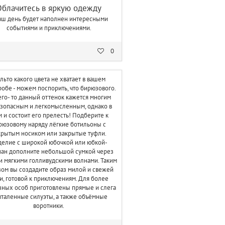
Облачитесь в яркую одежду
аш день будет наполнен интересными
событиями и приключениями.
0
льто какого цвета не хватает в вашем
обе - можем поспорить, что бирюзового.
его- то данный оттенок кажется многим
зопасным и легкомысленным, однако в
м и состоит его прелесть! Подберите к
рюзовому наряду лёгкие ботильоны с
крытым носиком или закрытые туфли.
елие с широкой юбочкой или юбкой-
пан дополните небольшой сумкой через
и мягкими голливудскими волнами. Таким
ом вы создадите образ милой и свежей
и, готовой к приключениям. Для более
зных особ приготовлены прямые и слега
таленные силуэты, а также объёмные
воротники.