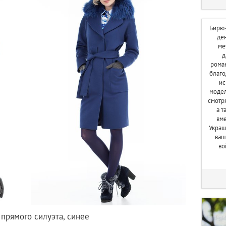
Бирюз
де
ме
д
роман
благо
ис
модел
смотря
а т
вме
Украш
ваш
во
 прямого силуэта, синее