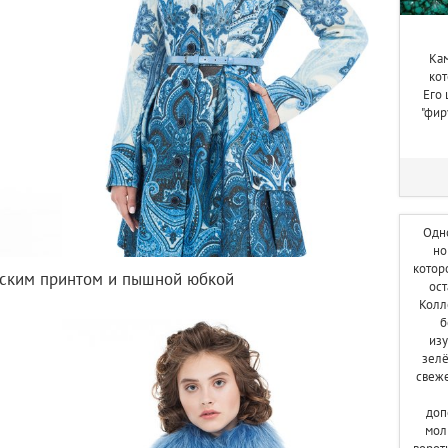
Кам
ко
Его 
"фир
Одн
но
котор
рским принтом и пышной юбкой
ост
Колл
б
изу
зелё
свеже
доп
мол