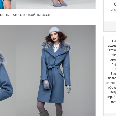
и в
ое пальто с юбкой плиссе
Па
гардер
От ч
небе
это
би
от
Изд
тюль
плечо 
образ
лед
серьё
при