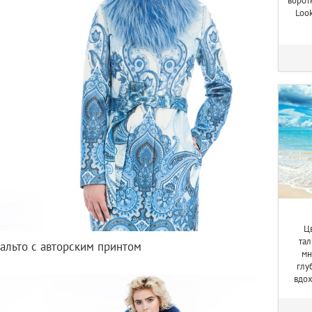
ворот
Loo
Ц
тал
альто с авторским принтом
мн
глу
вдох