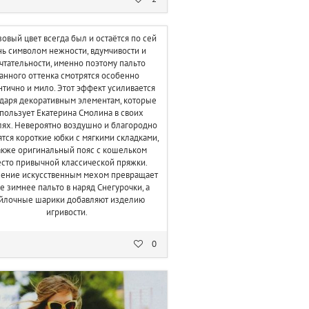
овый цвет всегда был и остаётся по сей
нь символом нежности, вдумчивости и
чтательности, именно поэтому пальто
анного оттенка смотрятся особенно
тично и мило. Этот эффект усиливается
даря декоративным элементам, которые
пользует Екатерина Смолина в своих
ях. Невероятно воздушно и благородно
тся короткие юбки с мягкими складками,
акже оригинальный пояс с кошельком
сто привычной классической пряжки.
ение искусственным мехом превращает
е зимнее пальто в наряд Снегурочки, а
йлочные шарики добавляют изделию
игривости.
0