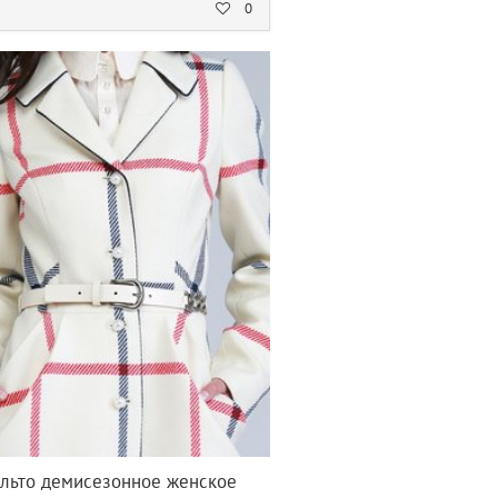
0
льто демисезонное женское