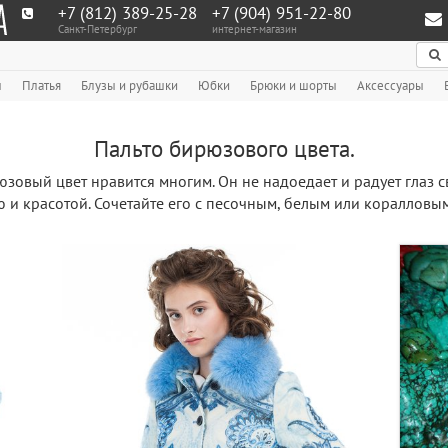
+7 (812) 389-25-28
+7 (904) 951‑22‑80
Санкт-Петербург
интернет-магазин
По
ы
Платья
Блузы и рубашки
Юбки
Брюки и шорты
Аксессуары
Пальто бирюзового цвета.
зовый цвет нравится многим. Он не надоедает и радует глаз 
 и красотой. Сочетайте его с песочным, белым или коралловы