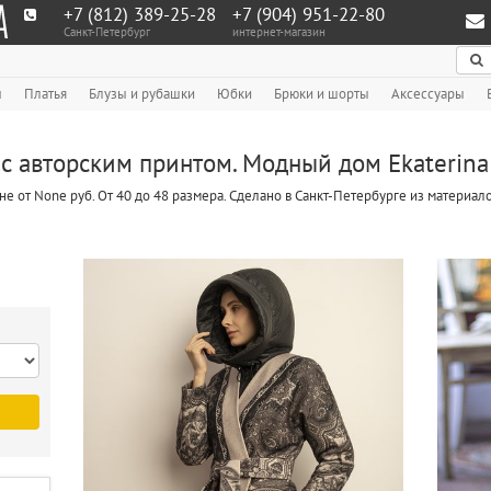
+7 (812) 389-25-28
+7 (904) 951‑22‑80
Санкт-Петербург
интернет-магазин
По
ы
Платья
Блузы и рубашки
Юбки
Брюки и шорты
Аксессуары
с авторским принтом. Модный дом Ekaterina
не от None руб. От 40 до 48 размера. Сделано в Санкт-Петербурге из материа