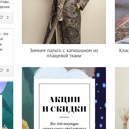
огоды,
ждения.
2
- это
ый
и.
ак
Зимнее пальто с капюшоном из
Клас
плащевой ткани
0