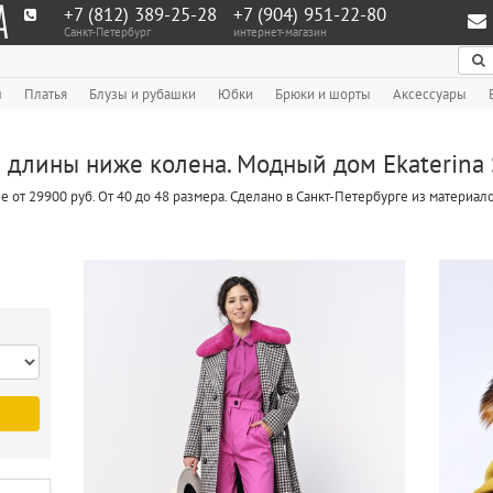
+7 (812) 389-25-28
+7 (904) 951‑22‑80
Санкт-Петербург
интернет-магазин
По
ы
Платья
Блузы и рубашки
Юбки
Брюки и шорты
Аксессуары
 длины ниже колена. Модный дом Ekaterina 
 от 29900 руб. От 40 до 48 размера. Сделано в Санкт-Петербурге из материа