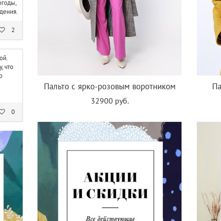
огоды,
ждения.
2
ой.
, что
о
Пальто с ярко-розовым воротником
Па
32900 руб.
0