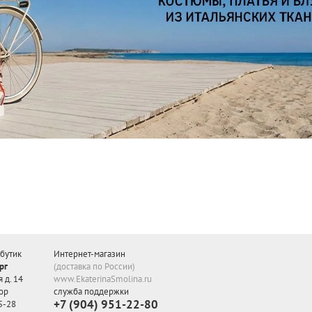
бутик
Интернет-магазин
рг
(доставка по России)
 д. 14
www.EkaterinaSmolina.ru
ор
служба поддержки
+7 (904) 951-22-80
5-28