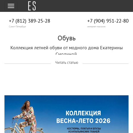
Меню
+7 (812) 389-25-28
+7 (904) 951‑22‑80
Санкт-Петербург
интернет-магазин
Обувь
Коллекция летней обуви от модного дома Екатерины
Смолиной.
Читать статью
Женские кеды сегодня можно найти в гардеробе
практически каждой модницы. Если ещё пару сезонов
назад эта обувь считалась достаточно специфичной,
спортивной, неженственной и скучной, то сегодня кеды
выступают на пике модного Олимпа, и это скорее
неудобно, нежели похвально не иметь у себя на полочке
хотя бы одну пару классических кед.
О кедах.
Родиной кед считаются Соединённые Штаты Америки. По