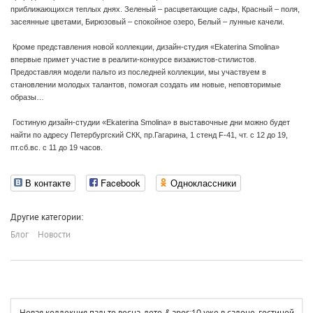
приближающихся теплых днях. Зеленый – расцветающие сады, Красный – поля,
засеянные цветами, Бирюзовый – спокойное озеро, Белый – лунные качели.
Кроме представления новой коллекции, дизайн-студия «Ekaterina Smolina»
впервые примет участие в реалити-конкурсе визажистов-стилистов.
Предоставляя модели пальто из последней коллекции, мы участвуем в
становлении молодых талантов, помогая создать им новые, неповторимые
образы…
Гостиную дизайн-студии «Ekaterina Smolina» в выставочные дни можно будет
найти по адресу Петербургский СКК, пр.Гагарина, 1 стенд F-41, чт. с 12 до 19,
пт.сб.вс. с 11 до 19 часов.
В контакте
Facebook
Одноклассники
Другие категории:
Блог
Новости
Новая коллекция пальто весна-лето &apos;10 уже в салоне-гостиной