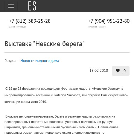
Меню
+7 (812) 389-25-28
+7 (904) 951‑22‑80
Санкт-Петербург
интернет-магазин
Выставка "Невские берега"
Раздел:
Новости модного дома
15.02.2010
0
С 19 по 23 февраля на проходящем Фестивале красоты «Невские берега», в
импровизированной гостиной «Ekaterina Smolina», мы откроем Вам секрет новой
коллекции весна-лето 2010.
Бирюзовые, сиренево-розовые, белые и зеленые краски разольются на
плиссированных шерстяных полотнах, усеянных валянными в ручную
шариками, гранеными стеклянными бусинами и жемчугами. Наполненная
природным романтизмом, новая коллекция словно напоминает о