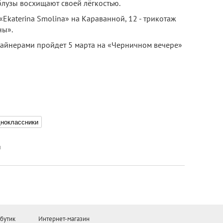
блузы восхищают своей лёгкостью.
 «Ekaterina Smolina» на Караванной, 12 - трикотаж
ны».
зайнерами пройдет 5 марта на «Черничном вечере»
ноклассники
и
бутик
Интернет-магазин