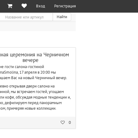
Вход
Регистрация
иск
Найти
йная церемония на Черничном
вечере
е гости салона-гостиной
ina
Smolina
, 17 апреля в 20:00 мы
ашаем Вас на новый Черничный вечер.
евно открывая двери салона на
нной, мы встречаем гостей, угощаем
ли кофе, обсуждая модные тенденции и,
но, дефилируем перед панорамным
лом, примеряя новые коллекции.
0