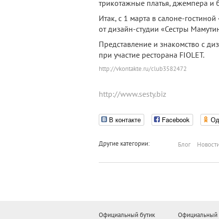
трикотажные платья, джемпера и 
Итак, с 1 марта в салоне-гостиной
от дизайн-студии «Сестры Мамути
Представление и знакомство с ди
при участие ресторана FIOLET.
http://vkontakte.ru/club3582472
http://www.sesty.biz
В контакте
Facebook
Од
Другие категории:
Блог
Новост
Официальный бутик
Официальный 