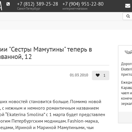
+7 (812) 389-25-28
+7 (904) 951‑22‑80
Санкт-Петербург
интернет-магазин
По
дии "Сестры Мамутины" теперь в
Ча
аванной, 12
Дороги
Ekater
пригл
01.03.2010
1
Ежедн
Карава
чаем и
конеч
ших новостей становится больше. Помимо новой
зерка
0, с нежным и немного романтичным названием
й “Ekaterina Smolina” с 1 марта будет представлен
огим Петербургским модницам. Fashion-марка,
знецами, Ириной и Мариной Мамутиными, чьи