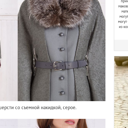
прин
маков
мат
могут
могут
из ко
шерсти со съемной накидкой, серое.