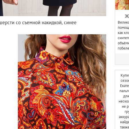
Ж
шерсти со съемной накидкой, синее
Велико
помощь
как хл
синтет
объём
гобеле
Купи
сезо
Екат
пальт
дли
неско
не р
гр
аккур
найде
такж