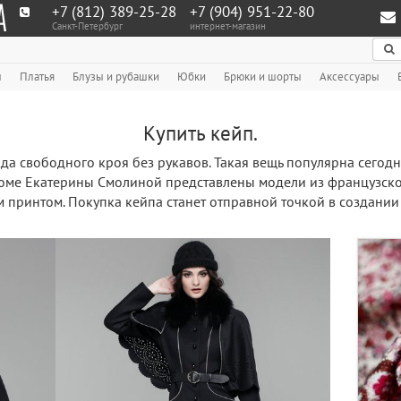
+7 (812) 389-25-28
+7 (904) 951‑22‑80
Санкт-Петербург
интернет-магазин
По
ы
Платья
Блузы и рубашки
Юбки
Брюки и шорты
Аксессуары
Купить кейп.
да свободного кроя без рукавов. Такая вещь популярна сегодн
ме Екатерины Смолиной представлены модели из французск
 принтом. Покупка кейпа станет отправной точкой в создании 