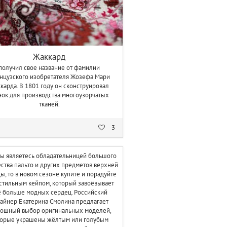
Жаккард
получил свое название от фамилии
нцузского изобретателя Жозефа Мари
карда. В 1801 году он сконструировал
нок для производства многоузорчатых
тканей.
3
вы являетесь обладательницей большого
ства пальто и других предметов верхней
ы, то в новом сезоне купите и порадуйте
 стильным кейпом, который завоёвывает
ё больше модных сердец. Российский
айнер Екатерина Смолина предлагает
кошный выбор оригинальных моделей,
торые украшены жёлтым или голубым