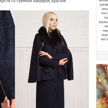
необыч
ерсти со съемной накидкой, красное
рукав
неши
текс
пр
украш
ме
нар
перч
жёст