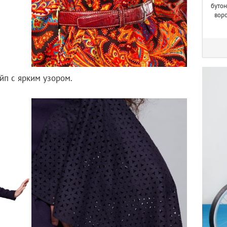
бутон
вор
йп с ярким узором.