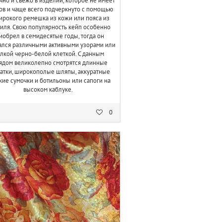
но и свежо в изделии, которое не имеет
ов и чаще всего подчеркнуто с помощью
рокого ремешка из кожи или пояса из
тиля. Свою популярность кейп особенно
иобрел в семидесятые годы, тогда он
ался различными активными узорами или
лкой черно-белой клеткой. С данным
ядом великолепно смотрятся длинные
атки, широкополые шляпы, аккуратные
кие сумочки и ботильоны или сапоги на
высоком каблуке.
0