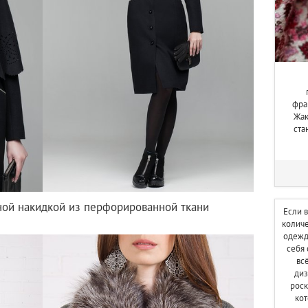
фра
Жак
ста
ной накидкой из перфорированной ткани
Если 
количе
одежд
себя
вс
диз
рос
ко