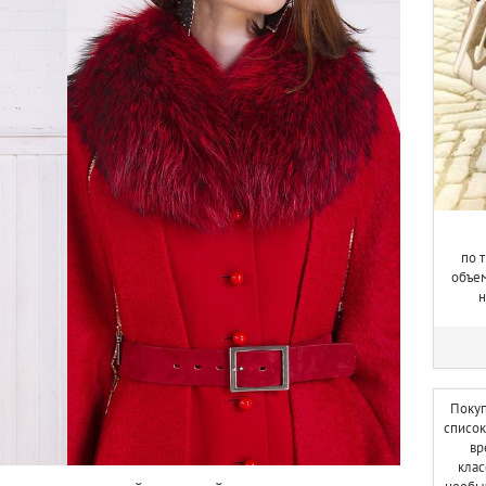
по 
объем
н
Покуп
список
вр
клас