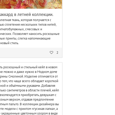
аккард в летней коллекции.
лепная ткань, которая получается с
ю сплетения нескольких типов нитей,
опчатобумажных, смесовых и
ических. Позволяет наносить роскошные
ные принты, слегка напоминающие
новый стиль.
2
ть роскошный и стильный кейп в новом
не можно и даже нужно в Модном доме
ерины Смолиной. Изделие отличается от
о тем, что чаще всего обладает короткой
ной и объёмными рукавами. Добавляя
лько сантиметров в области плечей, кейп
екомендуется приобретать девушкам с
узным верхом, отдавая предпочтение
атным пальто. В коллекции дизайнера вы
те модели с принтом «гусиная лапка», а
е украшенные цветочным узором в виде