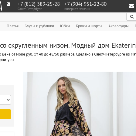
+7 (812) 389-25-28
+7 (904) 951‑22‑80
Санкт-Петербург
интернет-магазин
По
ы
Платья
Блузы и рубашки
Юбки
Брюки и шорты
Аксессуары
со скругленным низом. Модный дом Ekaterin
 цене от None руб. От 40 до 48/50 размера. Сделано в Санкт-Петербурге из 
рнитуры.