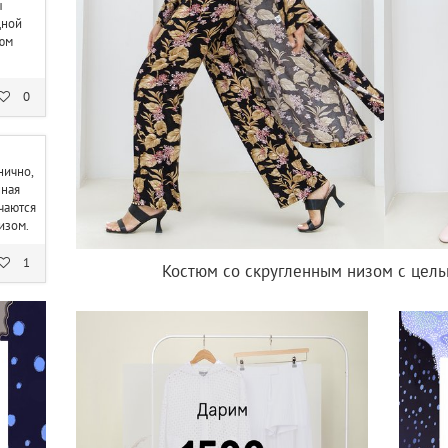
ы
дной
тюм
0
нично,
нная
ечаются
изом.
1
Костюм со скругленным низом с цел