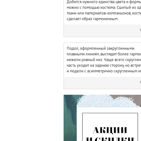
Добится нужного единства цвета и форм
можно с помощью костюма. Сшитый из о
ткани или материалов-компаньонов, кос
сделает образ гармоничным.
Подол, оформленный закругленными
плавными линиям, выглядит более гармо
нежели ровный низ. Чаще всего скругле
часть уходит на заднюю сторону, но встр
и модели с асимметрично скругленным н