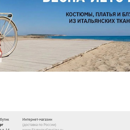
бутик
Интернет-магазин
рг
(доставка по России)
 д. 14
www.EkaterinaSmolina.ru