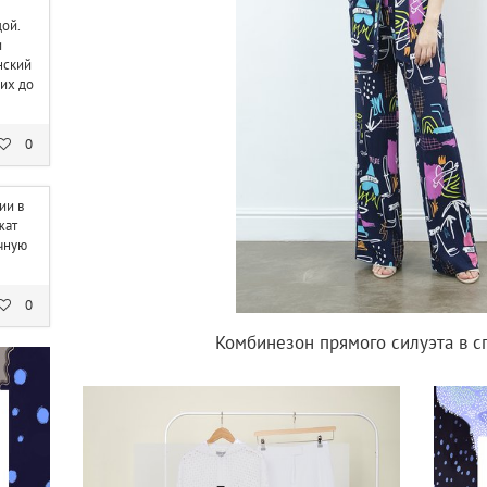
ой.
и
нский
ких до
0
ии в
жат
чную
0
Комбинезон прямого силуэта в с