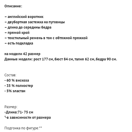
Описание:
– английский воротник
– двубортная застежка на пуговицы
– длина до середины бедра
– прямой крой
– текстильный ремень в тон с обтяжной пряжкой
– есть подкладка
на модели 42 размер
Данные модели: рост 177 см, бюст 84 см, талия 62 см, бедра 90 см.
Состав:
- 60 % вискоза
- 35 % полиэстер
- 5% эластан
Размер:
-Длина:71- 75 см
*-в зависимости от размера
Подгонка по фигуре:**