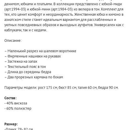
денимом, юбками и платьями. В коллекции представлено с юбкой-миди
(арт.1994-03) и юбкой-мини (арт.1984-03) из велюра в тон. Комплект для
тех, кто ценит комфорт и неординарность. Женственная юбка и кимоно в
азиатском стиле станет идеальным вариантом для расслабленных и
уютных повседневных образов и выходных аутфитов. Универсален как с
каблуками, так и с кедами.
Описание:
– Маленький разрез на шалевом воротнике
– Фирменные нашивки на рукавах
– Застежка на запах
– Текстильный пояс в тон
– Длина до середины бедра
– Два прорезных кармана по бокам
Параметры модели: рост 175 см, бюст 85 см, талия 60 см, бедра 90 см.
Состав:
- 40% вискоза
- 60% полиэстер
Размер:
-Длина: 78- 82 cм