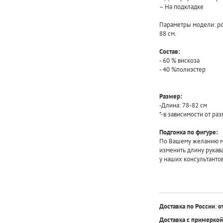
– На подкладке
Параметры модели: рост
88 см.
Состав:
- 60 % вискоза
- 40 %полиэстер
Размер:
-Длина: 78-82 см
*-в зависимости от ра
Подгонка по фигуре:
По Вашему желанию мы
изменить длину рукав
у наших консультанто
Доставка по России
:
о
Доставка с примеркой