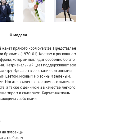
О модели
жакет прямого кроя oversize. Представлен
ми брюками (1970-01). Костюм в роскошном
рана, который выглядит особенно богато
ии. Нетривиальный цвет поддерживает всю
литру. Идеален в сочетании с ягодными
ым цветом, мховым и хвойным зеленым,
и. Носите в качестве костюмного жакета в
, а также с денимом и в качестве легкого
ашемиром и свитерами. Бархатная ткань
вающими свойствами.
к
а на пуговицы
ана по бокам