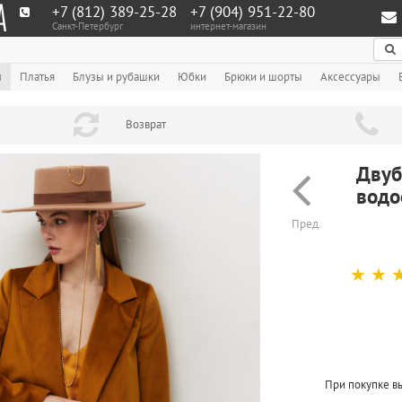
+7 (812) 389-25-28
+7 (904) 951‑22‑80
Санкт-Петербург
интернет-магазин
По
ы
Платья
Блузы и рубашки
Юбки
Брюки и шорты
Аксессуары
Возврат
Двуб
водо
Пред.
☆
☆
При покупке в