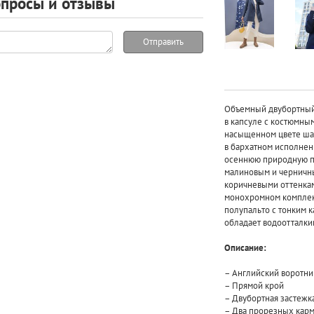
просы и отзывы
Отправить
Объемный двубортный 
в капсуле с костюмны
насыщенном цвете шаф
в бархатном исполнен
осеннюю природную па
малиновым и черничн
коричневыми оттенкам
монохромном комплекте
полупальто с тонким к
обладает водоотталки
Описание:
– Английский воротни
– Прямой крой
– Двубортная застежк
– Два прорезных карм