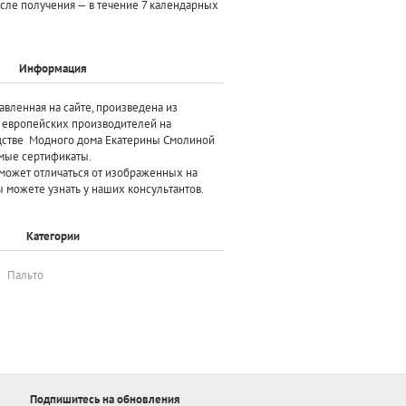
осле получения — в течение 7 календарных
Информация
авленная на сайте, произведена
из
х европейских производителей
на
дстве Модного дома Екатерины Смолиной
мые сертификаты.
может отличаться от изображенных на
 можете узнать у наших консультантов.
Категории
Пальто
Подпишитесь на обновления