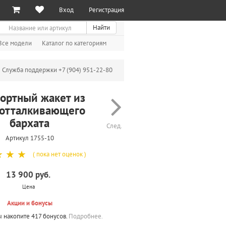
Вход
Регистрация
иск
Найти
Все модели
Каталог по категориям
Служба поддержки +7 (904) 951-22-80
ортный жакет из
отталкивающего
бархата
След.
Артикул 1755-10
☆
☆
☆
( пока нет оценок )
13 900 руб.
Цена
Акции и бонусы
ы накопите 417 бонусов.
Подробнее.