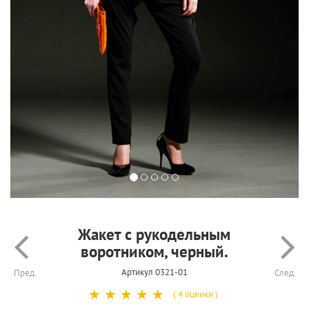
Жакет с рукодельным
воротником, черный.
Артикул 0321-01
Пред.
След.
☆
☆
☆
☆
☆
( 4 оценки )