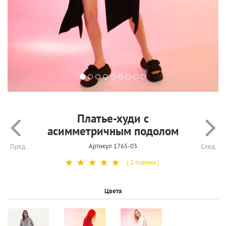
Платье-худи с
асимметричным подолом
Артикул 1765-03
Пред.
След.
☆
☆
☆
☆
☆
( 2 оценки )
Цвета