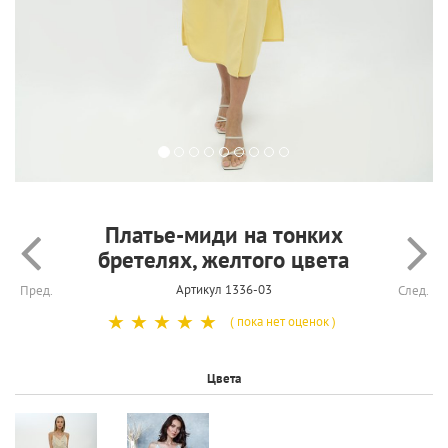
Платье-миди на тонких
бретелях, желтого цвета
Артикул 1336-03
Пред.
След.
☆
☆
☆
☆
☆
( пока нет оценок )
Цвета