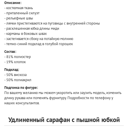
Описание:
- костюмная ткань
- приталенный силуэт
- рельефные швы
- лямки пристегиваются на пуговицы с внутренней стороны
- расклешенная юбка длины миди
- карманы в боковых швах
- застегивается сбоку на потайную молнию
- темно-синий подклад в голубой горошек
Состав:
- 81% полиэстер
- 19% хлопок
Подклад:
- 50% вискоза
- 50% полиакрил
Подгонка по фигуре:
По вашему желанию мы можем укоротить или заузить модель, изменить
длину рукава или поменять фурнитуру. Подробности по телефону у
наших консультантов.
Удлиненный сарафан с пышной юбкой