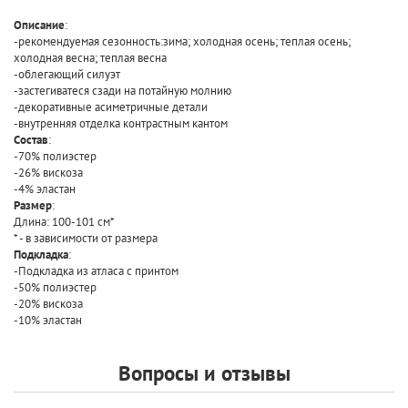
Описание
:
-рекомендуемая сезонность:зима; холодная осень; теплая осень;
холодная весна; теплая весна
-облегающий силуэт
-застегиватеся сзади на потайную молнию
-декоративные асиметричные детали
-внутренняя отделка контрастным кантом
Состав
:
-70% полиэстер
-26% вискоза
-4% эластан
Размер
:
Длина: 100-101 см*
* - в зависимости от размера
Подкладка
:
-Подкладка из атласа с принтом
-50% полиэстер
-20% вискоза
-10% эластан
Вопросы и отзывы