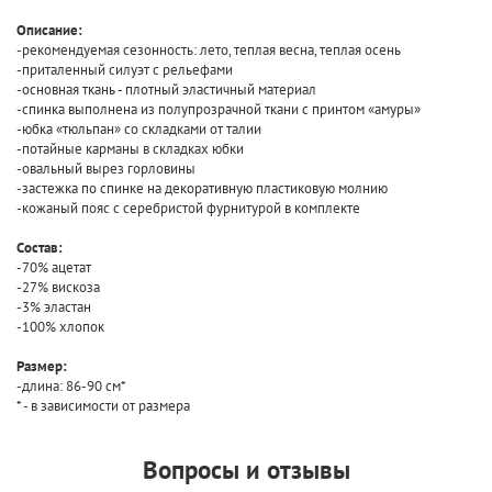
Описание:
-рекомендуемая сезонность: лето,
теплая
весна,
теплая
осень
-приталенный силуэт с рельефами
-основная ткань
-
плотный эластичный
материал
-спинка
выполнена
из полупрозрачной ткани с принтом
«
амуры
»
-юбка
«
тюльпан
»
со складками от
талии
-потайные карманы в складках юбки
-овальный вырез горловины
-
застежка
по спинке на декоративную пластиковую
молнию
-кожаный пояс с серебристой фурнитурой в
комплекте
Состав:
-70% ацетат
-27% вискоза
-3%
эластан
-100% хлопок
Размер:
-длина: 86
-
90 см*
*
-
в зависимости от
размера
Вопросы и отзывы