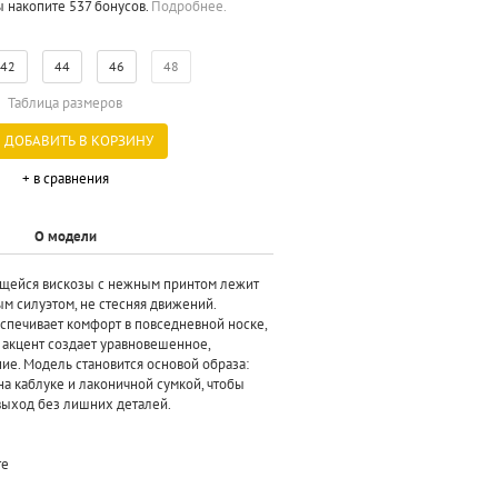
ы накопите 537 бонусов.
Подробнее.
42
44
46
48
Таблица размеров
ДОБАВИТЬ В КОРЗИНУ
+ в сравнения
О модели
ящейся вискозы с нежным принтом лежит
м силуэтом, не стесняя движений.
еспечивает комфорт в повседневной носке,
 акцент создает уравновешенное,
ие. Модель становится основой образа:
на каблуке и лаконичной сумкой, чтобы
выход без лишних деталей.
те