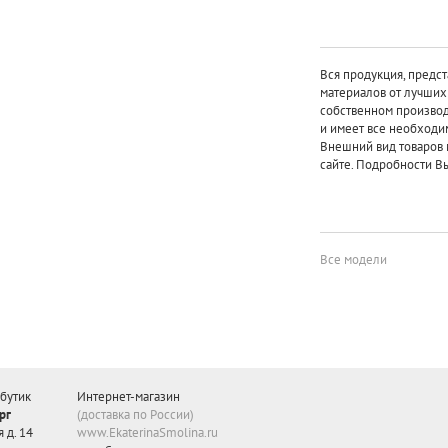
Вся продукция, предст
материалов от лучши
собственном произво
и имеет все необходи
Внешний вид товаров 
сайте. Подробности Вы
Все модели
бутик
Интернет-магазин
рг
(доставка по России)
 д. 14
www.EkaterinaSmolina.ru