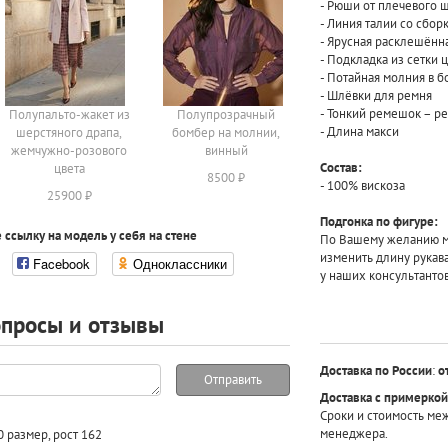
- Рюши от плечевого ш
- Линия талии со сбор
- Ярусная расклешённа
- Подкладка из сетки 
- Потайная молния в 
- Шлёвки для ремня
- Тонкий ремешок – р
Полупальто-жакет из
Полупрозрачный
- Длина макси
шерстяного драпа,
бомбер на молнии,
жемчужно-розового
винный
Состав:
цвета
8500 ₽
- 100% вискоза
25900 ₽
Подгонка по фигуре:
 ссылку на модель у себя на стене
По Вашему желанию мы
изменить длину рукав
Facebook
Одноклассники
у наших консультантов
просы и отзывы
Доставка по России
:
о
Отправить
Доставка с примеркой
Сроки и стоимость ме
менеджера.
 размер, рост 162