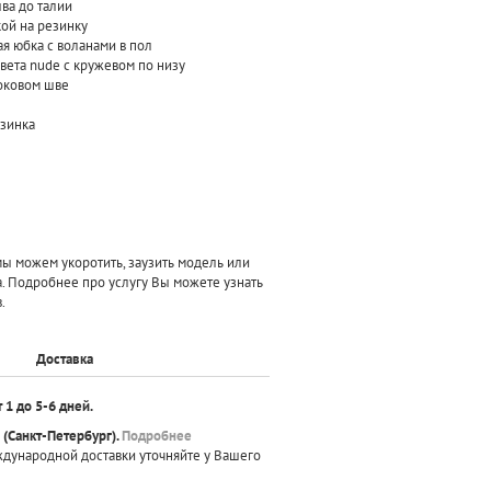
ва до талии
кой на резинку
я юбка с воланами в пол
цвета nude с кружевом по низу
боковом шве
езинка
 можем укоротить, заузить модель или
а. Подробнее про услугу Вы можете узнать
.
Доставка
т 1 до 5-6 дней.
(Санкт-Петербург).
Подробнее
ждународной доставки уточняйте у Вашего