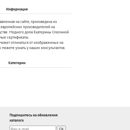
Информация
авленная на сайте, произведена
из
х европейских производителей
на
дстве Модного дома Екатерины Смолиной
мые сертификаты.
может отличаться от изображенных на
 можете узнать у наших консультантов.
Категории
Подпишитесь на обновления
каталога
Ok