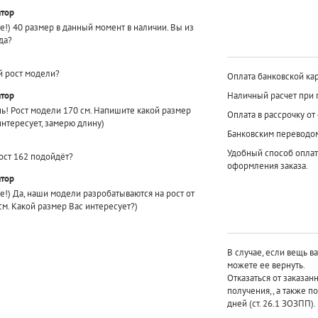
тор
е!) 40 размер в данный момент в наличии. Вы из
да?
й рост модели?
Оплата банковской кар
тор
Наличный расчет при 
ь! Рост модели 170 см. Напишите какой размер
Оплата в рассрочку от
интересует, замерю длину)
Банковским переводо
Удобный способ оплат
ост 162 подойдёт?
оформления заказа.
тор
е!) Да, наши модели разробатываются на рост от
см. Какой размер Вас интересует?)
В случае, если вещь в
можете ее вернуть.
Отказаться от заказан
получения,, а также п
дней (ст. 26.1 ЗОЗПП).