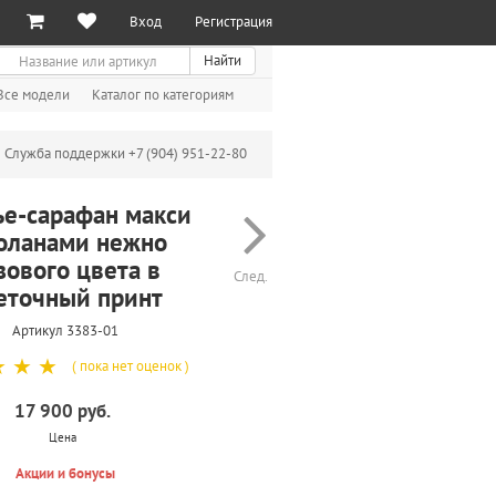
Вход
Регистрация
иск
Найти
Все модели
Каталог по категориям
Служба поддержки +7 (904) 951-22-80
ье-сарафан макси
воланами нежно
зового цвета в
След.
еточный принт
Артикул 3383-01
☆
☆
☆
( пока нет оценок )
17 900 руб.
Цена
Акции и бонусы