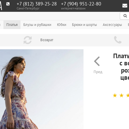
+7 (812) 389-25-28
+7 (904) 951‑22‑80
Санкт-Петербург
интернет-магазин
По
ы
Платья
Блузы и рубашки
Юбки
Брюки и шорты
Аксессуары
Возврат
Плат
с 
ро
Пред.
цв
☆
☆