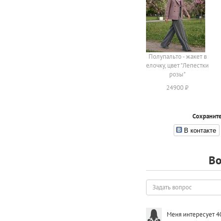
Полупальто - жакет в
елочку, цвет "Лепестки
розы"
24900 ₽
Сохраните
В контакте
Во
Задать
вопрос
Меня интересует 40