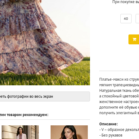
При покупке в
40
Платье-макси из стру
мягким трапециевидны
Натуральная ткань об
а спокойный цветовой
еть фотографии во весь экран
женственное настроен
дополните её обувью 
получить элегантный 
этим товаром рекомендуем:
Описание:
- V – образное деколь
- Без рукавов