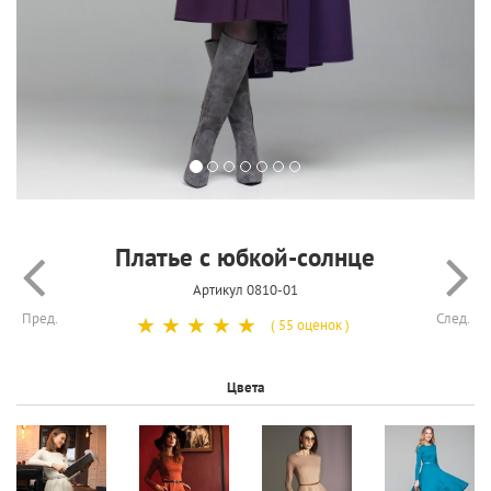
Платье с юбкой-солнце
Артикул 0810-01
Пред.
След.
☆
☆
☆
☆
☆
( 55 оценок )
Цвета