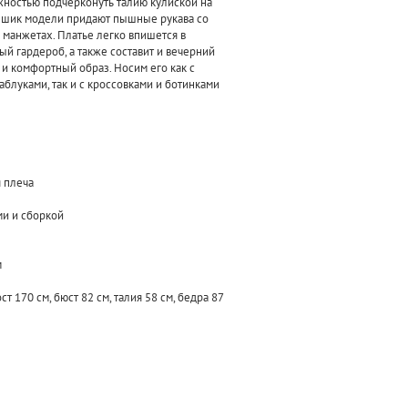
жностью подчерконуть талию кулиской на
 шик модели придают пышные рукава со
 манжетах. Платье легко впишется в
й гардероб, а также составит и вечерний
и комфортный образ. Носим его как с
аблуками, так и с кроссовками и ботинками
я плеча
ми и сборкой
ам
т 170 см, бюст 82 см, талия 58 см, бедра 87