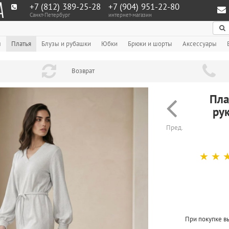
+7 (812) 389-25-28
+7 (904) 951‑22‑80
Санкт-Петербург
интернет-магазин
По
ы
Платья
Блузы и рубашки
Юбки
Брюки и шорты
Аксессуары
Возврат
Пла
рук
Пред.
☆
☆
При покупке в