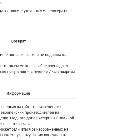
м.
ы вы можете уточнить у менеджера после
Возврат
ам не понравилась или не подошла вы
ного товара можно в любое время до его
осле получения — в течение 7 календарных
Информация
авленная на сайте, произведена
из
х европейских производителей
на
дстве Модного дома Екатерины Смолиной
мые сертификаты.
может отличаться от изображенных на
 можете узнать у наших консультантов.