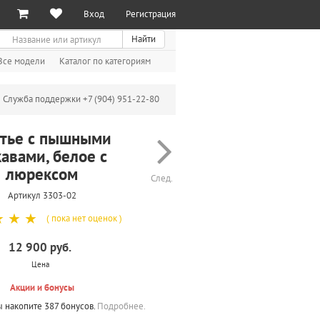
Вход
Регистрация
иск
Найти
Все модели
Каталог по категориям
Служба поддержки +7 (904) 951-22-80
тье с пышными
авами, белое с
люрексом
След.
Артикул 3303-02
☆
☆
☆
( пока нет оценок )
12 900 руб.
Цена
Акции и бонусы
ы накопите 387 бонусов.
Подробнее.