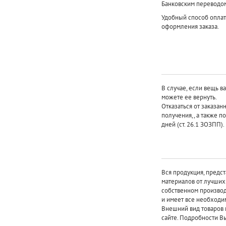
Банковским переводо
Удобный способ оплат
оформления заказа.
В случае, если вещь в
можете ее вернуть.
Отказаться от заказан
получения,, а также п
дней (ст. 26.1 ЗОЗПП).
Вся продукция, предст
материалов от лучши
собственном произво
и имеет все необходи
Внешний вид товаров 
сайте. Подробности Вы