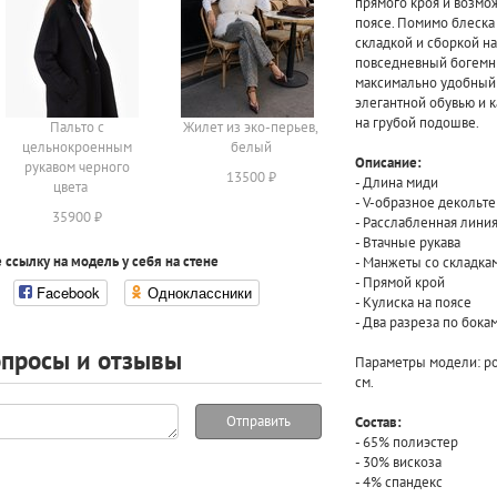
прямого кроя и возмо
поясе. Помимо блеска
складкой и сборкой на
повседневный богемны
максимально удобный 
элегантной обувью и к
на грубой подошве.
Пальто с
Жилет из эко-перьев,
цельнокроенным
белый
Описание:
рукавом черного
13500 ₽
- Длина миди
цвета
- V-образное декольте
35900 ₽
- Расслабленная лини
- Втачные рукава
 ссылку на модель у себя на стене
- Манжеты со складка
- Прямой крой
Facebook
Одноклассники
- Кулиска на поясе
- Два разреза по бок
просы и отзывы
Параметры модели: рос
см.
Отправить
Состав:
- 65% полиэстер
- 30% вискоза
- 4% спандекс