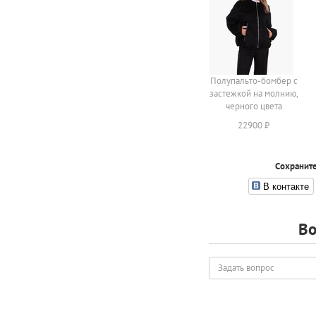
Полупальто-бомбер с
застежкой на молнию,
черного цвета
22900 ₽
Сохраните
В контакте
Во
Задать
вопрос