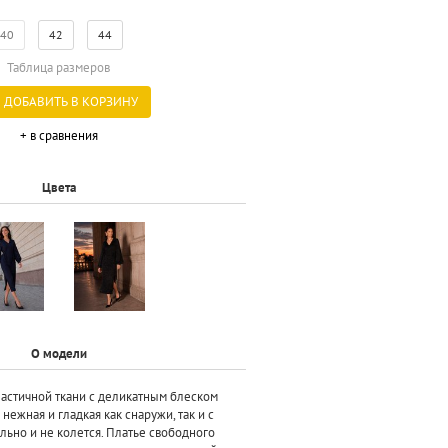
40
42
44
Таблица размеров
ДОБАВИТЬ В КОРЗИНУ
+ в сравнения
Цвета
О модели
ластичной ткани с деликатным блеском
нежная и гладкая как снаружи, так и с
ильно и не колется. Платье свободного