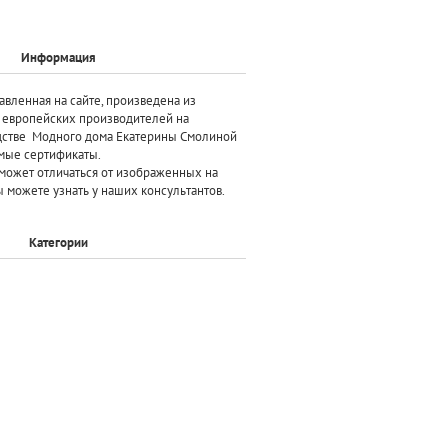
Информация
авленная на сайте, произведена
из
х европейских производителей
на
дстве Модного дома Екатерины Смолиной
мые сертификаты.
может отличаться от изображенных на
 можете узнать у наших консультантов.
Категории