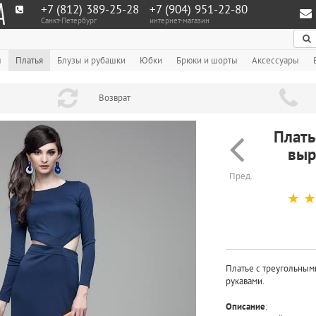
+7 (812) 389-25-28
+7 (904) 951‑22‑80
Санкт-Петербург
интернет-магазин
По
ы
Платья
Блузы и рубашки
Юбки
Брюки и шорты
Аксессуары
Возврат
Плать
выр
Пред.
☆
☆
Платье с треугольным
рукавами.
Описание
: