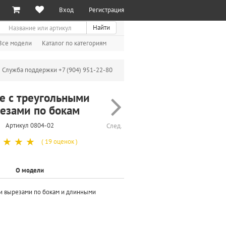
Вход
Регистрация
иск
Найти
Все модели
Каталог по категориям
Служба поддержки +7 (904) 951-22-80
е с треугольными
езами по бокам
Артикул 0804-02
След.
☆
☆
☆
( 19 оценок )
О модели
и вырезами по бокам и длинными