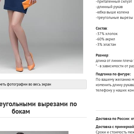
-приталенный силуэт
-длинный рукав
-юбка выше колена
-треугольные вырезы 
Состав
:
-37% хлопок
-60% акрил
-3% эластан
Размер
:
длина от линии плеча 
* - в зависимости от р
Подгонка по фигуре:
По вашему желанию мы
еть фотографии во весь экран
изменить длину рукав
телефону у наших кон
реугольными вырезами по
бокам
Доставка по России
:
о
Доставка с примеркой
Сроки и стоимость ме