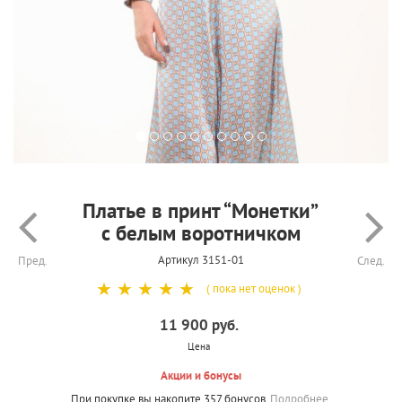
Платье в принт “Монетки”
с белым воротничком
Артикул 3151-01
Пред.
След.
☆
☆
☆
☆
☆
( пока нет оценок )
11 900 руб.
Цена
Акции и бонусы
При покупке вы накопите 357 бонусов.
Подробнее.