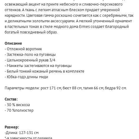
освежающий акцент на принте небесного и сливочно-персикового
оттенков. А ткань с легким атласным блеском придает умеренной
нарядности. Цветовая гамма роскошно сочетается как с серебряными, так
и деликатными золотыми аксессуарами. А мелкий утонченный орнамент
в пастельных тонах в стиле модного дома Ermes создает благородный
богатый повседневный образ.
Описание
- Отложной воротник
- Застежка-поло на пуговицы
- Цельнокроенный рукав 3/4
- Манжеты застегиваются на пуговицы
- Белый тонкий кожаный ремень в комплекте
- Юбка-годэ длины миди
Параметры модели: рост 171 см, бюст 88 см, талия 66 см, бедра 92 см.
Состав:
- 30 % вискоза
- 70 %полиэстер
Размер:
-Длина: 127-131 см
*-в зависимости от размера