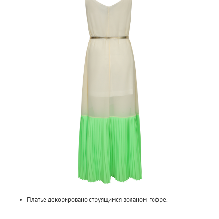
Платье декорировано струящимся воланом-гофре.