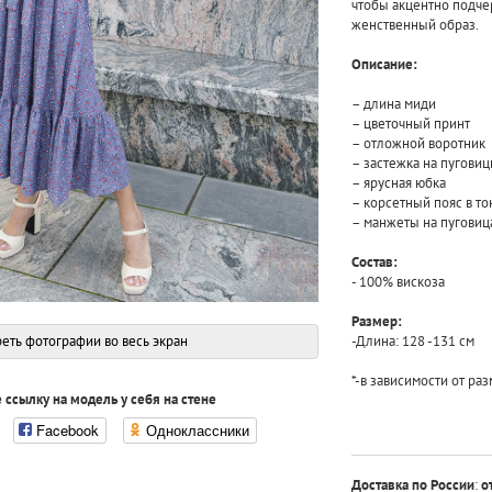
чтобы акцентно подче
женственный образ.
Описание:
– длина миди
– цветочный принт
– отложной воротник
– застежка на пуговиц
– ярусная юбка
– корсетный пояс в то
– манжеты на пуговиц
Состав:
- 100% вискоза
Размер:
еть фотографии во весь экран
-Длина: 128 -131 см
*-в зависимости от ра
 ссылку на модель у себя на стене
Facebook
Одноклассники
Доставка по России
:
о