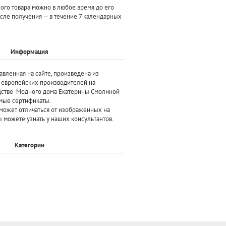
ного товара можно в любое время до его
осле получения — в течение 7 календарных
Информация
авленная на сайте, произведена
из
х европейских производителей
на
дстве Модного дома Екатерины Смолиной
мые сертификаты.
может отличаться от изображенных на
 можете узнать у наших консультантов.
Категории