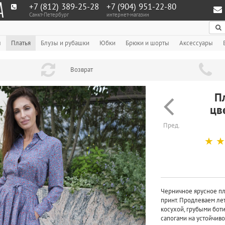
+7 (812) 389-25-28
+7 (904) 951‑22‑80
Санкт-Петербург
интернет-магазин
По
ы
Платья
Блузы и рубашки
Юбки
Брюки и шорты
Аксессуары
Возврат
П
цв
Пред.
☆
☆
Черничное ярусное пл
принт. Продлеваем лет
косухой, грубыми бот
сапогами на устойчиво