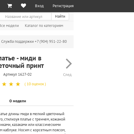
Вход
Регистрация
иск
Найти
Все модели
Каталог по категориям
Служба поддержки +7 (904) 951-22-80
латье - миди в
еточный принт
Артикул 1627-02
След.
☆
☆
☆
( 10 оценок )
О модели
атье длины миди в мелкий цветочный
о, стилизуя платье с тренчем, кожаной
инками, казаками или классическими
м каблуке. Носим с корсетным поясом,