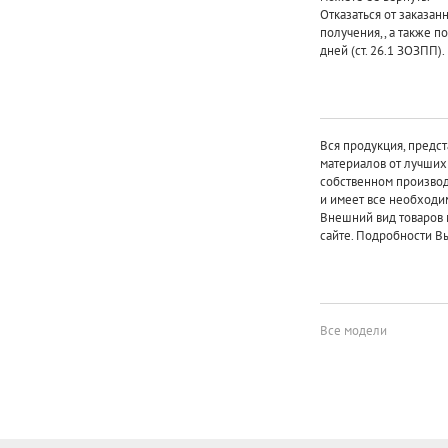
Отказаться от заказан
получения,, а также п
дней (ст. 26.1 ЗОЗПП).
Вся продукция, предст
материалов от лучши
собственном произво
и имеет все необходи
Внешний вид товаров 
сайте. Подробности Вы
Все модели