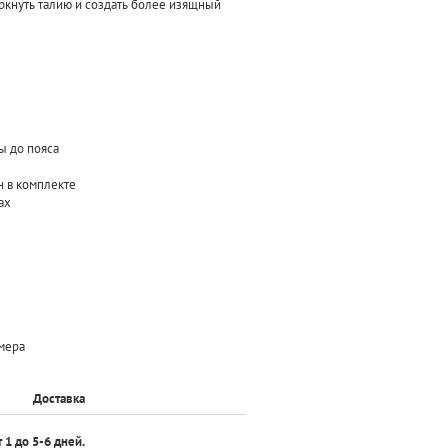
ркнуть талию и создать более изящный
ы до пояса
н в комплекте
ах
змера
Доставка
т 1 до 5-6 дней.