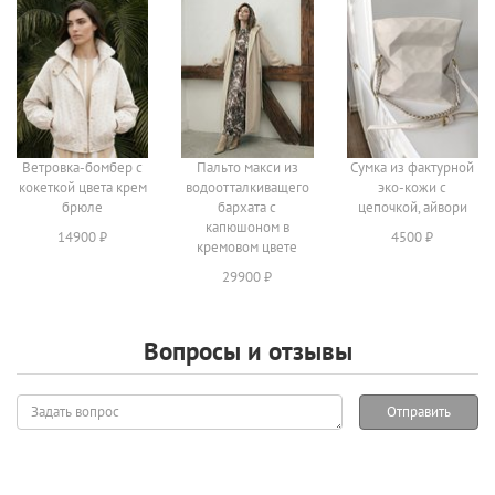
Ветровка-бомбер с
Пальто макси из
Сумка из фактурной
кокеткой цвета крем
водоотталкиващего
эко-кожи с
брюле
бархата с
цепочкой, айвори
капюшоном в
14900 ₽
4500 ₽
кремовом цвете
29900 ₽
Вопросы и отзывы
Задать
Отправить
вопрос