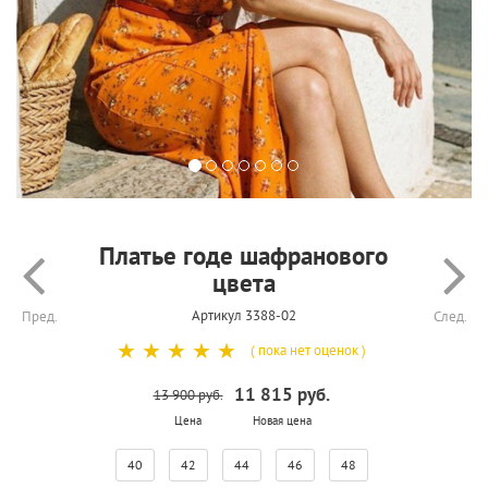
Платье годе шафранового
цвета
Артикул 3388-02
Пред.
След.
☆
☆
☆
☆
☆
( пока нет оценок )
11 815 руб.
13 900 руб.
Цена
Новая цена
40
42
44
46
48