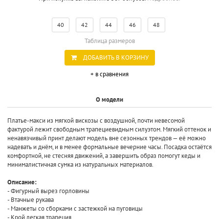
40
42
44
46
48
Таблица размеров
ДОБАВИТЬ В КОРЗИНУ
+ в сравнения
О модели
Платье-макси из мягкой вискозы с воздушной, почти невесомой
фактурой лежит свободным трапециевидным силуэтом. Мягкий оттенок и
ненавязчивый принт делают модель вне сезонных трендов — её можно
надевать и днём, и в менее формальные вечерние часы. Посадка остаётся
комфортной, не стесняя движений, а завершить образ помогут кеды и
минималистичная сумка из натуральных материалов.
Описание:
- Фигурный вырез горловины
- Втачные рукава
- Манжеты со сборками с застежкой на пуговицы
- Крой легкая трапеция