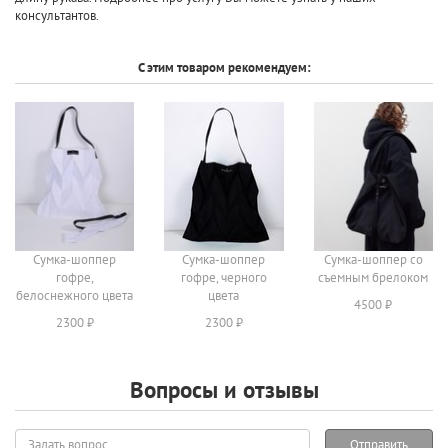
консультантов.
С этим товаром рекомендуем:
Сумка-шоппер
Сумка-шоппер
Сумка-шоппер со
гофре,
гофре, черного
съемным брелоком
белоснежного цвета
цвета
4500 ₽
2300 ₽
2300 ₽
Вопросы и отзывы
Задать
Отправить