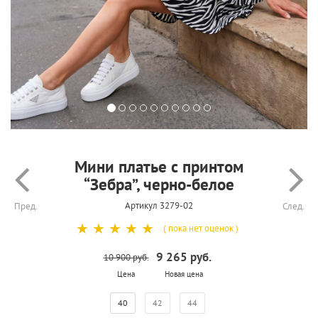
Мини платье с принтом
“Зебра”, черно-белое
Артикул 3279-02
Пред.
След.
☆
☆
☆
☆
☆
( пока нет оценок )
9 265 руб.
10 900 руб.
Цена
Новая цена
40
42
44