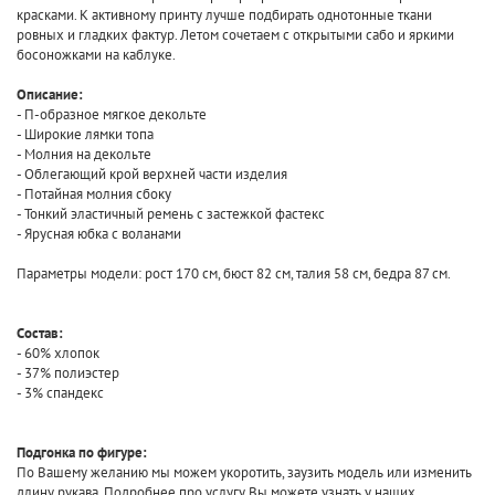
красками. К активному принту лучше подбирать однотонные ткани
ровных и гладких фактур. Летом сочетаем с открытыми сабо и яркими
босоножками на каблуке.
Описание:
- П-образное мягкое декольте
- Широкие лямки топа
- Молния на декольте
- Облегающий крой верхней части изделия
- Потайная молния сбоку
- Тонкий эластичный ремень с застежкой фастекс
- Ярусная юбка с воланами
Параметры модели: рост 170 см, бюст 82 см, талия 58 см, бедра 87 см.
Состав:
- 60% хлопок
- 37% полиэстер
- 3% спандекс
Подгонка по фигуре:
По Вашему желанию мы можем укоротить, заузить модель или изменить
длину рукава. Подробнее про услугу Вы можете узнать у наших