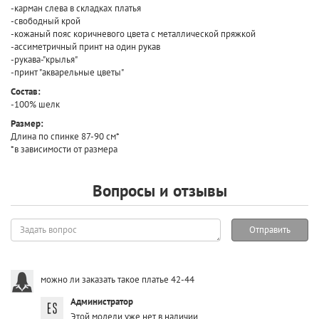
-карман слева в складках платья
-свободный крой
-кожаный пояс коричневого цвета с металлической пряжкой
-ассиметричный принт на один рукав
-рукава-"крылья"
-принт "акварельные цветы"
Состав:
-100% шелк
Размер:
Длина по спинке 87-90 см*
*в зависимости от размера
Вопросы и отзывы
Задать
Отправить
вопрос
можно ли заказать такое платье 42-44
Администратор
Этой модели уже нет в наличии.