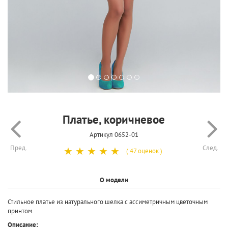
Платье, коричневое
Артикул 0652-01
Пред.
След.
☆
☆
☆
☆
☆
( 47 оценок )
О модели
Стильное платье из натурального шелка с ассиметричным цветочным
принтом.
Описание: