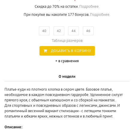
Скидка до 70% на остатки.
Подробнее.
При покупке вы накопите 177 бонусов.
Подробнее.
40
42
44
46
Таблица размеров
ДОБАВИТЬ В КОРЗИНУ
+ в сравнения
О модели
Платье-худи из плотного хлопка в сером цвете. Базовое платье,
необходимое в каждом повседневном гардеробе. Удлиненное силуэт
прямого кроя, с объемным капюшоном и со сборкой на манжетах.
Для спортивных и повседневных образов с легинсами, джинсами. И
романтичный весенний вариант стилизации - с летящими тонкими
платьями и юбками ярких, нежных оттенков и в любимый принт.
Описание: