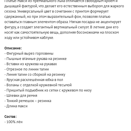
Платье-макси из премиального льна отличается свободным кроем и
дышащей фактурой, что делает его естественным выбором для жаркого
сезона. Универсальный цвет в сочетании с принтом формирует
сдержанный, но при этом выразительный фон, позволяя платью
оставаться главным элементом образа. Мягкая посадка не акцентирует
фигуру, а создает элегантный вертикальный силуэт. В летние дни его
носят как самостоятельную вещь, дополняя босоножками на плоском
ходу или устойчивом каблуке.
Описание:
- Фигурный вырез горловины
- Пышные втачные рукава на резинке
- Вставки из кружева на рукавах
- Отрезное по линии талии
- Линия талии со сборкой на резинку
- Ярусная расклешённая юбка в пол
- Воланы с отделкой кружевной тесьмой
- Пришитый подъюбник из сетки с кружевом по низу
- Шлевки для ремня
- Тонкий ремешок – резинка
- Длина макси
Состав:
- 100% лён