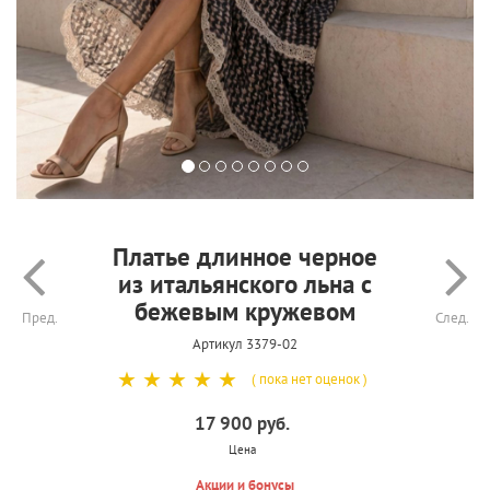
Платье длинное черное
из итальянского льна с
бежевым кружевом
Пред.
След.
Артикул 3379-02
☆
☆
☆
☆
☆
( пока нет оценок )
17 900 руб.
Цена
Акции и бонусы