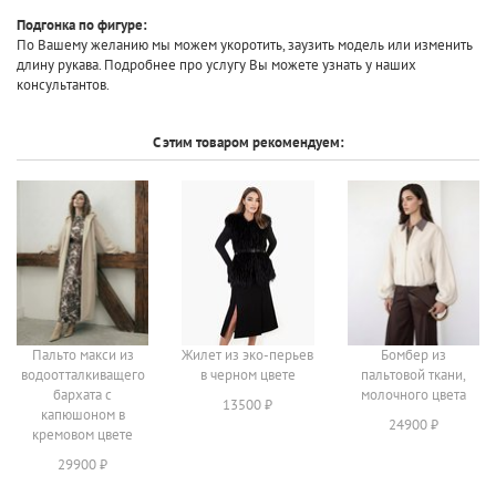
Подгонка по фигуре:
По Вашему желанию мы можем укоротить, заузить модель или изменить
длину рукава. Подробнее про услугу Вы можете узнать у наших
консультантов.
С этим товаром рекомендуем:
Пальто макси из
Жилет из эко-перьев
Бомбер из
водоотталкиващего
в черном цвете
пальтовой ткани,
бархата с
молочного цвета
13500 ₽
капюшоном в
24900 ₽
кремовом цвете
29900 ₽