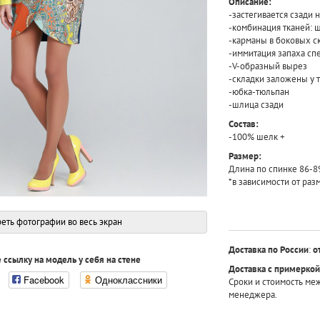
Описание:
-застегивается сзади
-комбинация тканей: 
-карманы в боковых с
-иммитация запаха сп
-V-образный вырез
-складки заложены у 
-юбка-тюльпан
-шлица сзади
Состав:
-100% шелк +
Размер:
Длина по спинке 86-8
*в зависимости от раз
еть фотографии во весь экран
Доставка по России
:
о
 ссылку на модель у себя на стене
Доставка с примеркой
Facebook
Одноклассники
Сроки и стоимость ме
менеджера.