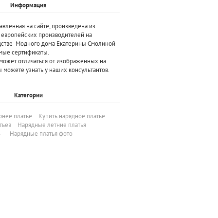
Информация
авленная на сайте, произведена
из
х европейских производителей
на
дстве Модного дома Екатерины Смолиной
мые сертификаты.
может отличаться от изображенных на
 можете узнать у наших консультантов.
Категории
рнее платье
Купить нарядное платье
тьев
Нарядные летние платья
26
Нарядные платья фото