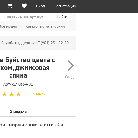
Вход
Регистрация
иск
Найти
Все модели
Каталог по категориям
Служба поддержки +7 (904) 951-22-80
е Буйство цвета с
ахом, джинсовая
спина
След.
Артикул 0654-01
☆
☆
☆
( 58 оценок )
О модели
м из натурального шелка и спиной из