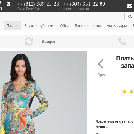
+7 (812) 389-25-28
+7 (904) 951‑22‑80
Санкт-Петербург
интернет-магазин
По
ы
Платья
Блузы и рубашки
Юбки
Брюки и шорты
Аксессуары
Возврат
Плать
зап
Пред.
☆
☆
Яркое платье с запахо
денима.