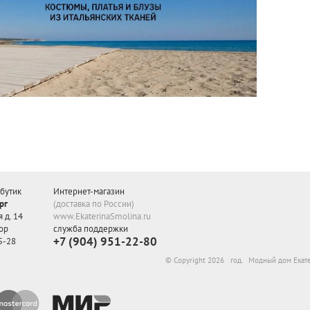
бутик
Интернет-магазин
рг
(доставка по России)
 д. 14
www.EkaterinaSmolina.ru
ор
служба поддержки
+7 (904) 951-22-80
5-28
© Copyright 2026 год. Модный дом Екат