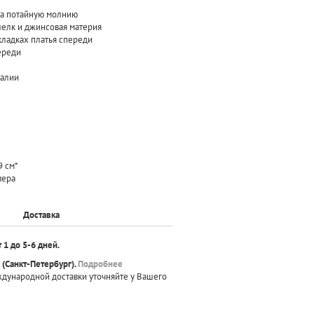
 на потайную молнию
шелк и джинсовая материя
кладках платья спереди
ереди
талии
9 см*
мера
Доставка
т 1 до 5-6 дней.
(Санкт-Петербург).
Подробнее
ждународной доставки уточняйте у Вашего