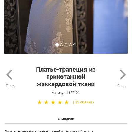
Платье-трапеция из
трикотажной
жаккардовой ткани
Пред.
След.
Артикул 1187-01
☆
☆
☆
☆
☆
( 21 оценка )
О модели
Платье-трапеция из трикотажной жаккардовой ткани