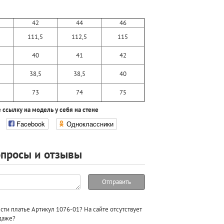
42
44
46
111,5
112,5
115
40
41
42
38,5
38,5
40
73
74
75
 ссылку на модель у себя на стене
Facebook
Одноклассники
просы и отзывы
Отправить
ти платье Артикул 1076-01? На сайте отсутствует
одаже?