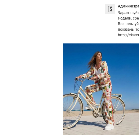
Администра
Здравствуйт
модели, сре
Воспользуй
показаны то
http://ekat