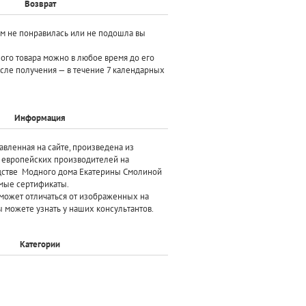
Возврат
ам не понравилась или не подошла вы
ного товара можно в любое время до его
осле получения — в течение 7 календарных
Информация
авленная на сайте, произведена
из
х европейских производителей
на
дстве Модного дома Екатерины Смолиной
мые сертификаты.
может отличаться от изображенных на
 можете узнать у наших консультантов.
Категории