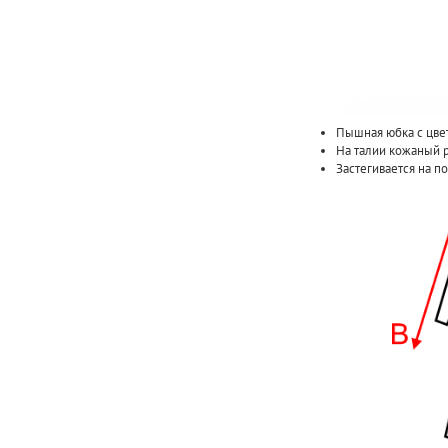
Пышная юбка с цве
На талии кожаный 
Застегивается на п