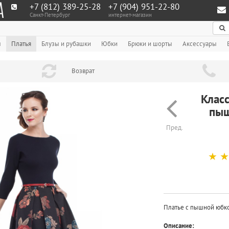
+7 (812) 389-25-28
+7 (904) 951‑22‑80
Санкт-Петербург
интернет-магазин
По
ы
Платья
Блузы и рубашки
Юбки
Брюки и шорты
Аксессуары
Возврат
Класс
пыш
Пред.
☆
☆
Платье с пышной юбко
Описание: