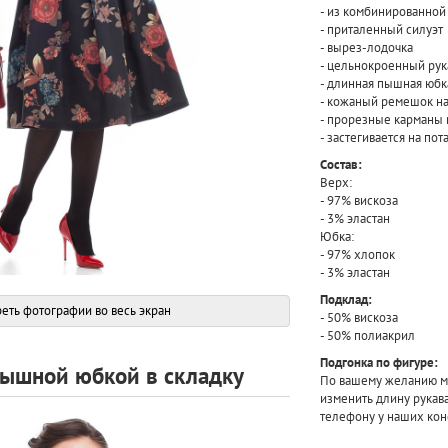
- из комбинированной
- приталенный силуэт
- вырез-лодочка
- цельнокроенный рук
- длинная пышная юбк
- кожаный ремешок на
- прорезные карманы 
- застегивается на по
Состав:
Верх:
- 97% вискоза
- 3% эластан
Юбка:
- 97% хлопок
- 3% эластан
Подклад:
еть фотографии во весь экран
- 50% вискоза
- 50% полиакрил
Подгонка по фигуре:
пышной юбкой в складку
По вашему желанию мы
изменить длину рукав
телефону у наших кон