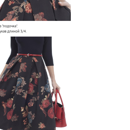
 "лодочка".
кав длиной 3/4.