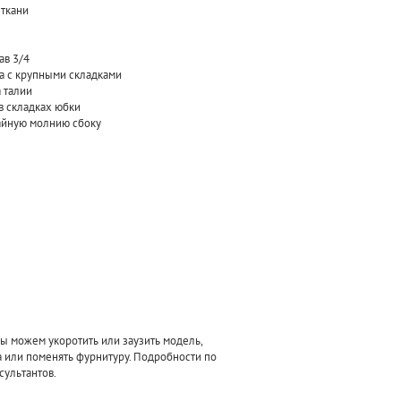
 ткани
ав 3/4
а с крупными складками
 талии
в складках юбки
тайную молнию сбоку
 можем укоротить или заузить модель,
а или поменять фурнитуру. Подробности по
сультантов.