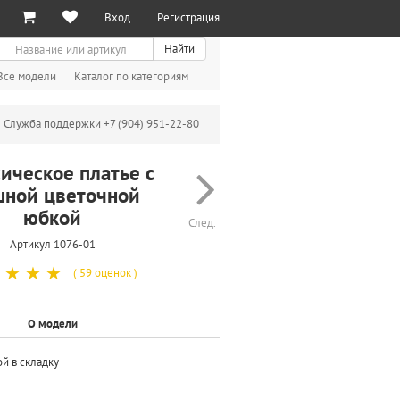
Вход
Регистрация
иск
Найти
Все модели
Каталог по категориям
Служба поддержки +7 (904) 951-22-80
ическое платье с
ной цветочной
юбкой
След.
Артикул 1076-01
☆
☆
☆
( 59 оценок )
О модели
й в складку