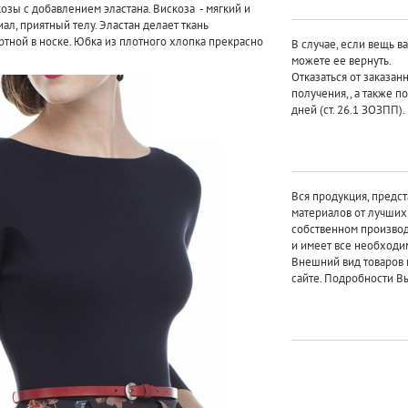
козы с добавлением эластана. Вискоза - мягкий и
ал, приятный телу. Эластан делает ткань
тной в носке. Юбка из плотного хлопка прекрасно
В случае, если вещь в
можете ее вернуть.
Отказаться от заказан
получения,, а также п
дней (ст. 26.1 ЗОЗПП).
Вся продукция, предст
материалов от лучши
собственном произво
и имеет все необходи
Внешний вид товаров 
сайте. Подробности Вы