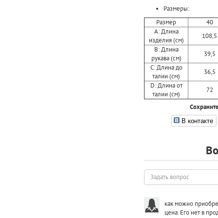
Размеры:
Размер
40
A: Длина
108,5
изделия (см)
B: Длина
39,5
рукава (см)
C: Длина до
36,5
талии (см)
D: Длина от
72
талии (см)
Сохраните
В контакте
Во
Задать
вопрос
как можно приобрес
цена. Его нет в пр