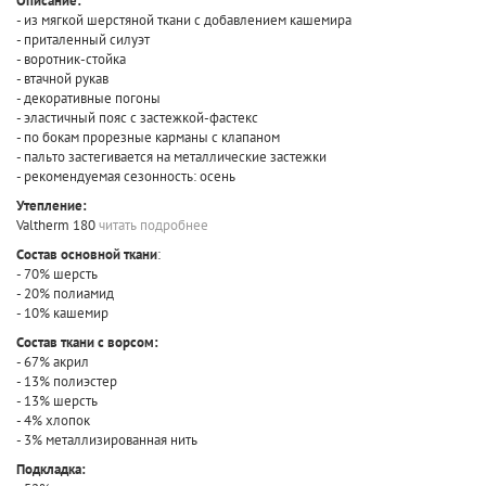
Описание:
- из мягкой шерстяной ткани с добавлением кашемира
- приталенный силуэт
- воротник-стойка
- втачной рукав
- декоративные погоны
- эластичный пояс с застежкой-фастекс
- по бокам прорезные карманы с клапаном
- пальто застегивается на металлические застежки
- рекомендуемая сезонность: осень
Утепление:
Valtherm 180
читать подробнее
Состав основной ткани
:
- 70% шерсть
- 20% полиамид
- 10% кашемир
Состав ткани с ворсом:
- 67% акрил
- 13% полиэстер
- 13% шерсть
- 4% хлопок
- 3% металлизированная нить
Подкладка: