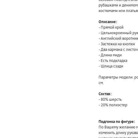
рубашками и денимом,
костюмами или платья
Описание:
- Прямой крой
- Цельнокроенный ру
- Английский воротни
- Застежка на кнопки
- Два кармана с листо
- Длина миди
- Есть подкладка
- Шлица сзади
Параметры модели: рос
см.
Состав:
- 80% шерсть
- 20% полиэстер
Подгонка по фигуре:
По Вашему желанию мы
изменить длину рукав