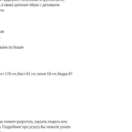
 а также доплнит образ с деловыми
ми.
кав
к
чками по бокам
т 170 см, бюст 82 см, талия 58 см, бедра 87
 можем укоротить, заузить модель или
а. Подробнее про услугу Вы можете узнать