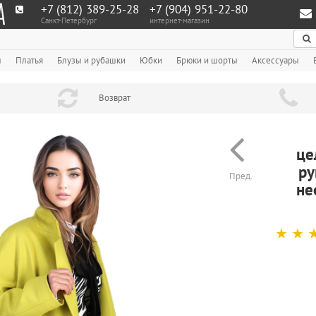
+7 (812) 389-25-28
+7 (904) 951‑22‑80
Санкт-Петербург
интернет-магазин
По
ы
Платья
Блузы и рубашки
Юбки
Брюки и шорты
Аксессуары
Возврат
це
ру
Пред.
не
☆
☆