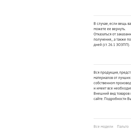
В случае, если вещь в
можете ее вернуть.
Отказаться от заказан
получения,, а также п
дней (ст. 26.1 ЗОЗПП).
Вся продукция, предст
материалов от лучши
собственном произво
и имеет все необходи
Внешний вид товаров 
сайте. Подробности Вы
Все модели
Пальто