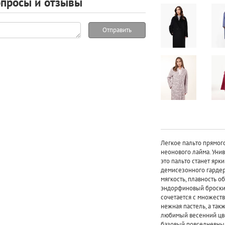
просы и отзывы
Отправить
Легкое пальто прямого
неонового лайма. Уни
это пальто станет яр
демисезонного гардер
мягкость, плавность о
эндорфиновый броский
сочетается с множеств
нежная пастель, а так
любимый весенний цве
базовый повседневный