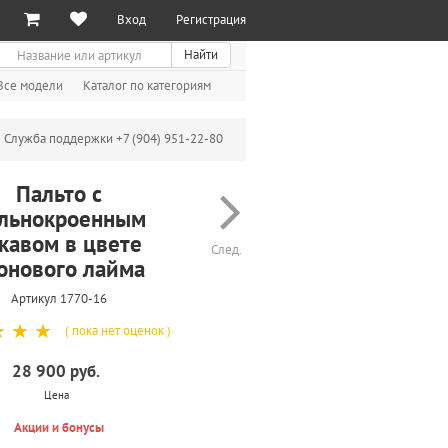
Вход
Регистрация
иск
Найти
Все модели
Каталог по категориям
Служба поддержки +7 (904) 951-22-80
Пальто с
льнокроенным
кавом в цвете
След.
онового лайма
Артикул 1770-16
☆
☆
☆
( пока нет оценок )
28 900 руб.
Цена
Акции и бонусы