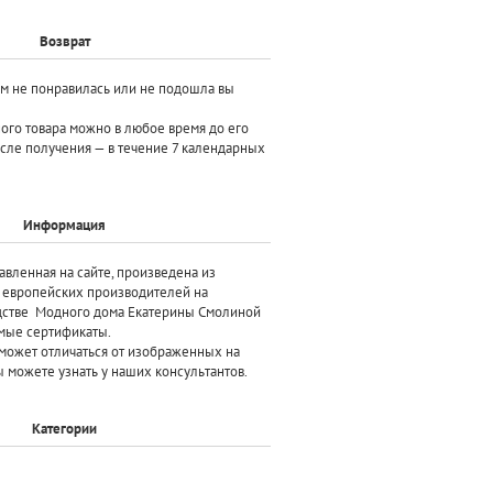
Возврат
ам не понравилась или не подошла вы
ного товара можно в любое время до его
осле получения — в течение 7 календарных
Информация
авленная на сайте, произведена
из
х европейских производителей
на
дстве Модного дома Екатерины Смолиной
мые сертификаты.
может отличаться от изображенных на
 можете узнать у наших консультантов.
Категории