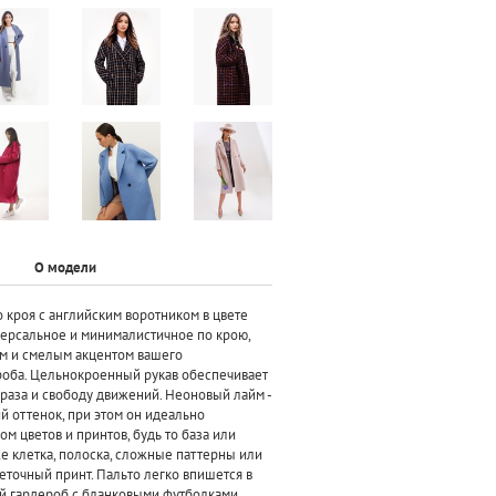
О модели
 кроя с английским воротником в цвете
версальное и минималистичное по крою,
ким и смелым акцентом вашего
оба. Цельнокроенный рукав обеспечивает
браза и свободу движений. Неоновый лайм -
 оттенок, при этом он идеально
ом цветов и принтов, будь то база или
же клетка, полоска, сложные паттерны или
точный принт. Пальто легко впишется в
 гардероб с бланковыми футболками,