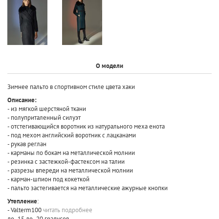
О модели
Зимнее пальто в спортивном стиле цвета хаки
Описание:
- из мягкой шерстяной ткани
- полуприталенный силуэт
- отстегивающийся воротник из натурального меха енота
- под мехом английский воротник с лацканами
- рукав реглан
- карманы по бокам на металлической молнии
- резинка с застежкой-фастексом на талии
- разрезы впереди на металлической молнии
- карман-шпион под кокеткой
- пальто застегивается на металлические ажурные кнопки
Утепление
:
- Valterm100
читать подробнее
до -15 до -20 градусов