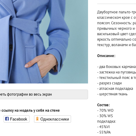
Двубортное пальто-тр
классическом крое с о
поясом. Сезонность: р
привычных черного и
васильковый цвет сдел
яркость оптимально со
текстур, воланами и б
Описание:
- два боковых кармана
- застежка на пуговиц
- текстильный пояс в т
- разрез сзади
- атласная подкладка
- шерстяная ткань
еть фотографии во весь экран
Состав:
- 70% WO
 ссылку на модель у себя на стене
- 30% WS
Facebook
Одноклассники
подкладка:
- 45%VI
- 55%PA