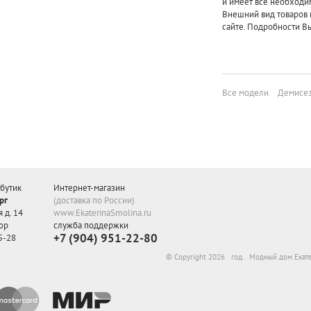
и имеет все необходи
Внешний вид товаров 
сайте. Подробности Вы
Все модели
Демисез
бутик
Интернет-магазин
рг
(доставка по России)
 д. 14
www.EkaterinaSmolina.ru
ор
служба поддержки
+7 (904) 951-22-80
5-28
© Copyright 2026 год. Модный дом Екат