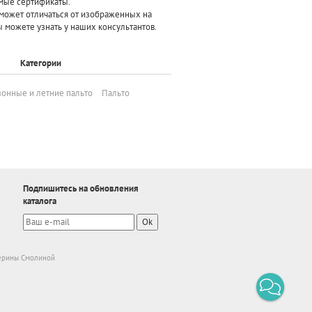
мые сертификаты.
может отличаться от изображенных на
 можете узнать у наших консультантов.
Категории
онные и летние пальто
Пальто
Подпишитесь на обновления
каталога
Ok
ерины Смолиной