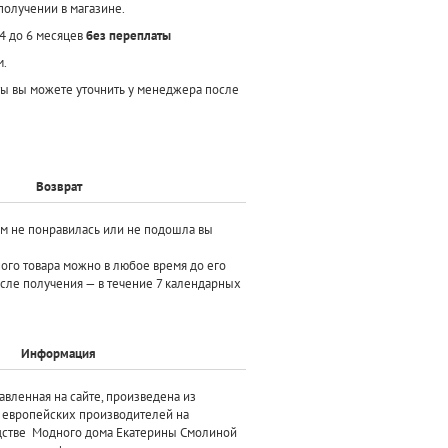
получении в магазине.
 4 до 6 месяцев
без переплаты
м.
ы вы можете уточнить у менеджера после
Возврат
ам не понравилась или не подошла вы
ного товара можно в любое время до его
осле получения — в течение 7 календарных
Информация
авленная на сайте, произведена
из
х европейских производителей
на
дстве Модного дома Екатерины Смолиной