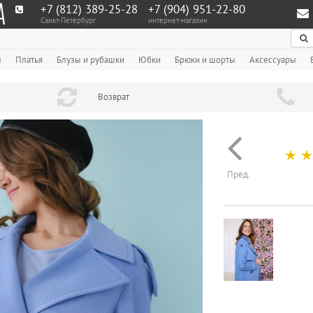
+7 (812) 389-25-28
+7 (904) 951‑22‑80
Санкт-Петербург
интернет-магазин
По
ы
Платья
Блузы и рубашки
Юбки
Брюки и шорты
Аксессуары
Возврат
☆
☆
Пред.