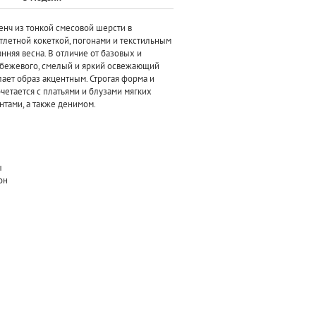
енч из тонкой смесовой шерсти в
тлетной кокеткой, погонами и текстильным
анняя весна. В отличие от базовых и
 бежевого, смелый и яркий освежающий
ает образ акцентным. Строгая форма и
четается с платьями и блузами мягких
антами, а также денимом.
ы
он