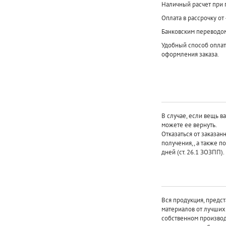
Наличный расчет при 
Оплата в рассрочку от
Банковским переводо
Удобный способ оплат
оформления заказа.
В случае, если вещь в
можете ее вернуть.
Отказаться от заказан
получения,, а также п
дней (ст. 26.1 ЗОЗПП).
Вся продукция, предст
материалов от лучши
собственном произво