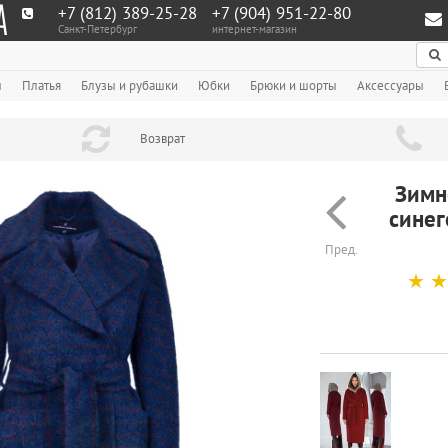
+7 (812) 389-25-28
+7 (904) 951‑22‑80
Санкт-Петербург
интернет-магазин
По
ы
Платья
Блузы и рубашки
Юбки
Брюки и шорты
Аксессуары
Возврат
Зимн
синег
Пред.
☆
☆