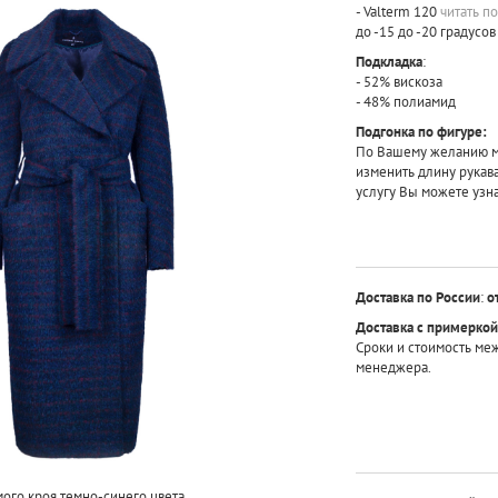
- Valterm 120
читать п
до -15 до -20 градусов
Подкладка
:
- 52% вискоза
- 48% полиамид
Подгонка по фигуре:
По Вашему желанию мы
изменить длину рукав
услугу Вы можете узна
Доставка по России
:
о
Доставка с примеркой
Сроки и стоимость ме
менеджера.
ого кроя темно-синего цвета.