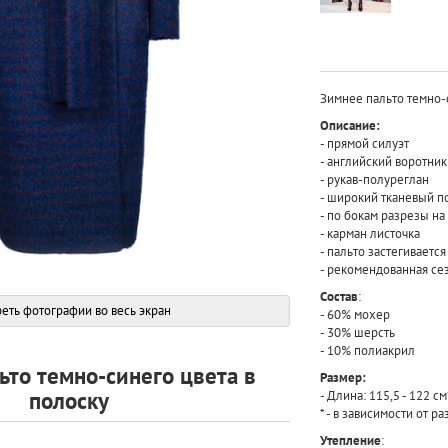
Зимнее пальто темно-
Описание:
- прямой силуэт
- английский воротни
- рукав-полуреглан
- широкий тканевый п
- по бокам разрезы н
- карман листочка
- пальто застегиваетс
- рекомендованная сез
Состав
:
еть фотографии во весь экран
- 60% мохер
- 30% шерсть
- 10% полиакрил
ьто темно-синего цвета в
Размер:
полоску
- Длина: 115,5 - 122 см
* - в зависимости от р
Утепление
: