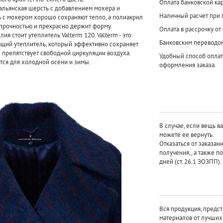
Оплата банковской кар
тальянская шерсть с добавлением мохера и
Наличный расчет при 
ь с мохером хорошо сохраняют тепло, а полиакрил
прочностью и прекрасно держит форму.
Оплата в рассрочку от
ия стоит утеплитель Valterm 120. Valterm - это
Банковским переводо
ий утеплитель, который эффективно сохраняет
е препятствует свободной циркуляции воздуха.
Удобный способ оплат
тся для холодной осени и зимы.
оформления заказа.
В случае, если вещь в
можете ее вернуть.
Отказаться от заказан
получения,, а также п
дней (ст. 26.1 ЗОЗПП).
Вся продукция, предст
материалов от лучши