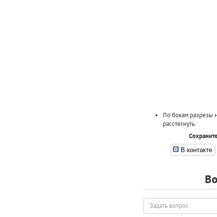
По бокам разрезы 
расстегнуть.
Сохраните
В контакте
Во
Задать
вопрос