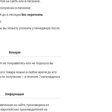
той на сайте или в магазине.
получении в магазине.
 4 до 6 месяцев
без переплаты
м.
ы вы можете уточнить у менеджера после
Возврат
ам не понравилась или не подошла вы
ного товара можно в любое время до его
осле получения — в течение 7 календарных
Информация
авленная на сайте, произведена
из
х европейских производителей
на