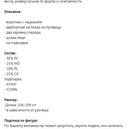
весну, универсальная по форме и сочетаемости.
Описание:
- воротник с лацканами
- двубортная застежка на пуговицы
- два кармана спереди
- длина миди
- на подкладке
Состав:
- 30% PC
- 25% WO
- 20% PL
- 25% CO
подкладка:
- 45%VI
- 55%PA
Размер:
-Длина: 106-109 см
*-в зависимости от размера
Подгонка по фигуре:
По Вашему желанию мы можем укоротить, заузить модель или изменить